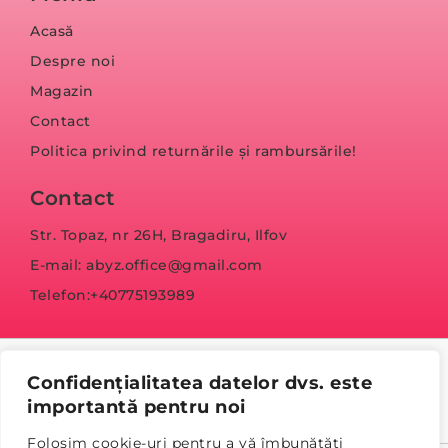
Acasă
Despre noi
Magazin
Contact
Politica privind returnările și rambursările!
Contact
Str. Topaz, nr 26H, Bragadiru, Ilfov
E-mail: abyz.office@gmail.com
Telefon:+40775193989
Confidențialitatea datelor dvs. este
importantă pentru noi
Folosim cookie-uri pentru a vă îmbunătăți