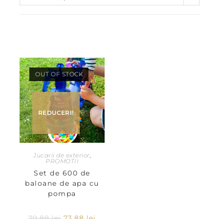
OUT OF STOCK
REDUCERI!
Jucarii de exterior
,
PROMOTII
Set de 600 de
baloane de apa cu
pompa
79,88
lei
73,88
lei