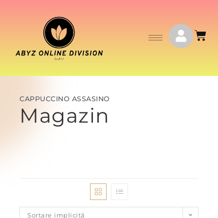
CAPPUCCINO ASSASINO
Magazin
Sortare implicită