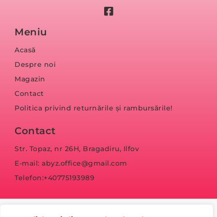
Meniu
Acasă
Despre noi
Magazin
Contact
Politica privind returnările și rambursările!
Contact
Str. Topaz, nr 26H, Bragadiru, Ilfov
E-mail: abyz.office@gmail.com
Telefon:+40775193989