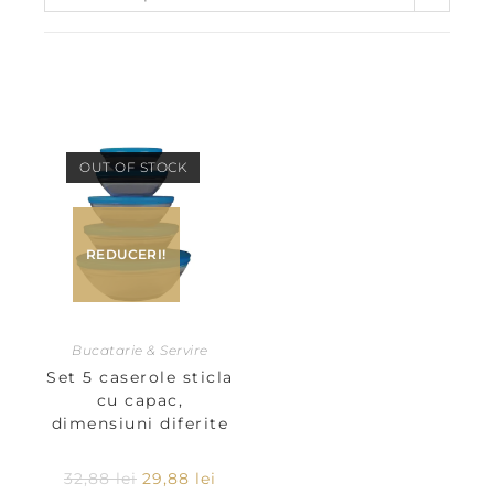
OUT OF STOCK
REDUCERI!
Bucatarie & Servire
Set 5 caserole sticla
cu capac,
dimensiuni diferite
32,88
lei
29,88
lei