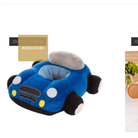
OUT OF STOCK
O
REDUCERI!