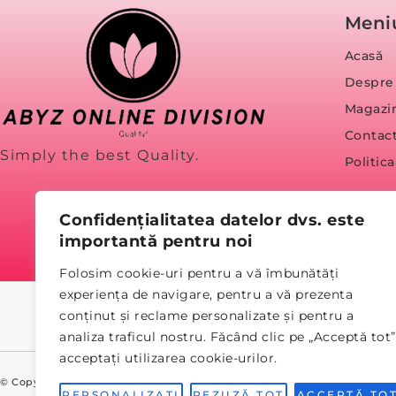
Meni
Acasă
Despre
Magazi
Contac
Simply the best Quality.
Politic
Confidențialitatea datelor dvs. este
importantă pentru noi
Folosim cookie-uri pentru a vă îmbunătăți
experiența de navigare, pentru a vă prezenta
conținut și reclame personalizate și pentru a
analiza traficul nostru. Făcând clic pe „Acceptă tot”
acceptați utilizarea cookie-urilor.
© Copyright 2023 abyz.ro
PERSONALIZATI
REZUZĂ TOT
ACCEPTĂ TO