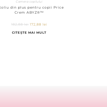
Camera copilului
toliu din plus pentru copii Price
Crem ABYZ®™
182,88
lei
172,88
lei
CITEȘTE MAI MULT