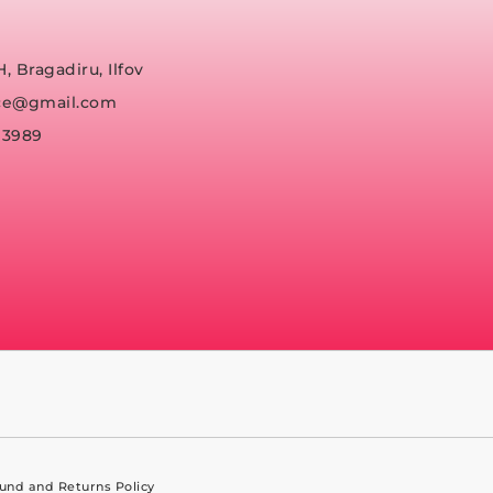
H, Bragadiru, Ilfov
fice@gmail.com
93989
und and Returns Policy