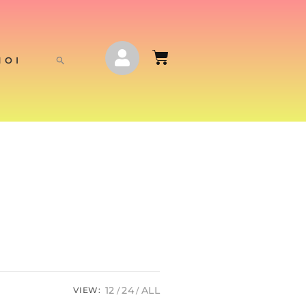
NOI
12
24
ALL
VIEW: