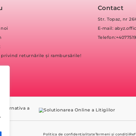
u
Contact
Str. Topaz, nr 26
 noi
E-mail: abyz.of
n
Telefon:+407751
t
a privind returnările și rambursările!
,
Politica de confidențialitate
Termeni și condiții
Ref
T