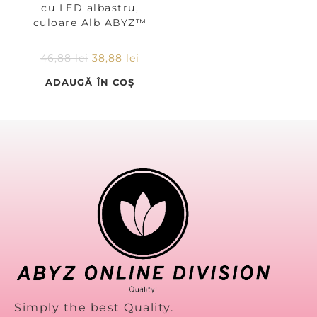
cu LED albastru,
culoare Alb ABYZ™
46,88
lei
38,88
lei
ADAUGĂ ÎN COȘ
Simply the best Quality.