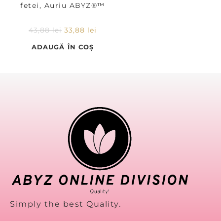
fetei, Auriu ABYZ®™
43,88
lei
33,88
lei
ADAUGĂ ÎN COȘ
Simply the best Quality.