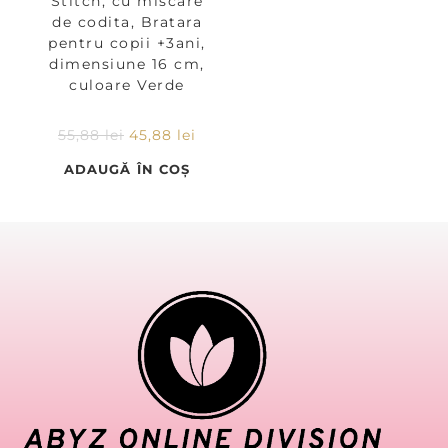
Stitch, cu miscare
de codita, Bratara
pentru copii +3ani,
dimensiune 16 cm,
culoare Verde
55,88
lei
45,88
lei
ADAUGĂ ÎN COȘ