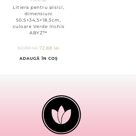
Litiera pentru pisici,
dimensiuni
50,5×34,5×18,5cm,
culoare Verde Inchis
ABYZ™
82,88
lei
72,88
lei
ADAUGĂ ÎN COȘ