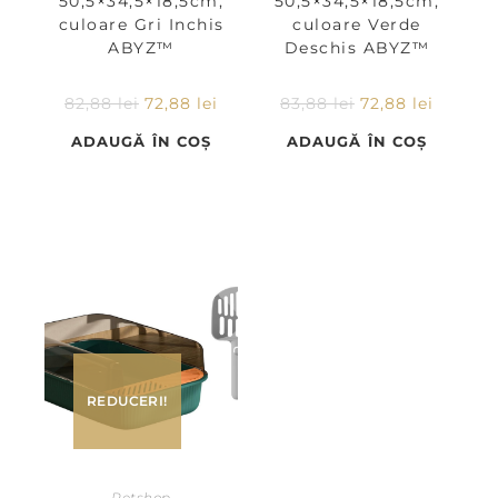
50,5×34,5×18,5cm,
50,5×34,5×18,5cm,
culoare Gri Inchis
culoare Verde
ABYZ™
Deschis ABYZ™
82,88
lei
72,88
lei
83,88
lei
72,88
lei
ADAUGĂ ÎN COȘ
ADAUGĂ ÎN COȘ
REDUCERI!
Petshop