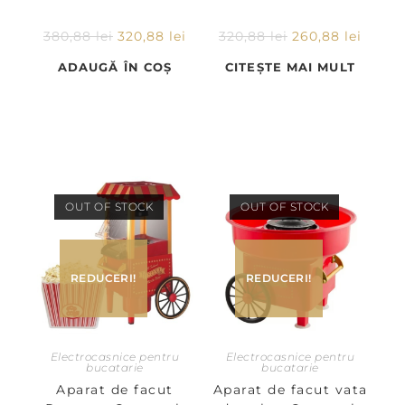
380,88
lei
320,88
lei
320,88
lei
260,88
lei
ADAUGĂ ÎN COȘ
CITEȘTE MAI MULT
OUT OF STOCK
OUT OF STOCK
REDUCERI!
REDUCERI!
Electrocasnice pentru
Electrocasnice pentru
bucatarie
bucatarie
Aparat de facut
Aparat de facut vata