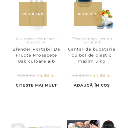
REDUCERI!
REDUCERI!
Electrocasnice pentru
Electrocasnice pentru
bucatarie
bucatarie
Blender Portabil De
Cantar de bucatarie
Fructe Proaspete
cu bol de plastic
Usb culoare alb
maxim 5 kg
47,88
lei
43,88
lei
48,88
lei
44,88
lei
CITEȘTE MAI MULT
ADAUGĂ ÎN COȘ