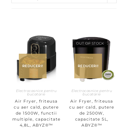
OUT OF STOCK
REDUCERI!
REDUCERI!
Electrocasnice pentru
Electrocasnice pentru
bucatarie
bucatarie
Air Fryer, friteusa
Air Fryer, friteusa
cu aer cald, putere
cu aer cald, putere
de 1500W, functii
de 2500W,
multiple, capacitate
capacitate 5L,
4,8L, ABYZ®™
ABYZ®™