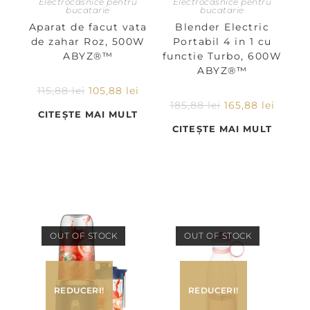
Electrocasnice pentru
Electrocasnice pentru
bucatarie
bucatarie
Aparat de facut vata
Blender Electric
de zahar Roz, 500W
Portabil 4 in 1 cu
ABYZ®™
functie Turbo, 600W
ABYZ®™
115,88
lei
105,88
lei
185,88
lei
165,88
lei
CITEȘTE MAI MULT
CITEȘTE MAI MULT
OUT OF STOCK
OUT OF STOCK
REDUCERI!
REDUCERI!