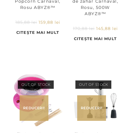
Popcorn Carnaval,
de zahar Carnaval,
Rosu ABYZ®™
Rosu, 500W
ABYZ®™
185,88
lei
159,88
lei
170,88
lei
145,88
lei
CITEȘTE MAI MULT
CITEȘTE MAI MULT
OUT OF STOCK
OUT OF STOCK
REDUCERI!
REDUCERI!