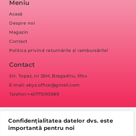
Meniu
Acasă
Despre noi
Magazin
Contact
Politica privind returnările și rambursările!
Contact
Str. Topaz, nr 26H, Bragadiru, Ilfov
E-mail: abyz.office@gmail.com
Telefon:+40775193989
Confidențialitatea datelor dvs. este
importantă pentru noi