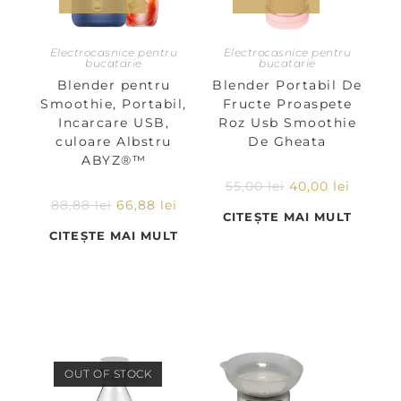
Electrocasnice pentru
Electrocasnice pentru
bucatarie
bucatarie
Blender pentru
Blender Portabil De
Smoothie, Portabil,
Fructe Proaspete
Incarcare USB,
Roz Usb Smoothie
culoare Albstru
De Gheata
ABYZ®™
55,00
lei
40,00
lei
88,88
lei
66,88
lei
CITEȘTE MAI MULT
CITEȘTE MAI MULT
OUT OF STOCK