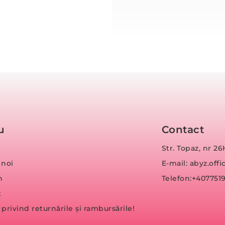
u
Contact
Str. Topaz, nr 26
 noi
E-mail: abyz.of
n
Telefon:+407751
t
a privind returnările și rambursările!