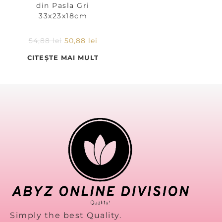
din Pasla Gri
33x23x18cm
54,88
lei
50,88
lei
CITEȘTE MAI MULT
Simply the best Quality.