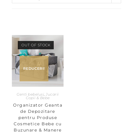
OUT OF STOCK
REDUCERI!
Genti bebelusi
,
Jucarii
Copii & Bebe
Organizator Geanta
de Depozitare
pentru Produse
Cosmetice Bebe cu
Buzunare & Manere