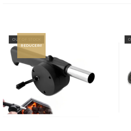
OUT OF STOCK
O
REDUCERI!