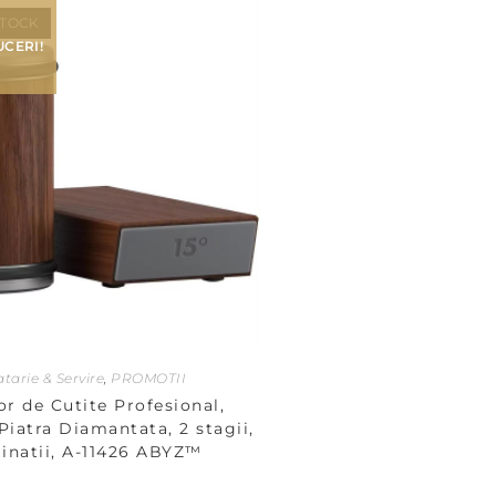
STOCK
CERI!
tarie & Servire
,
PROMOTII
or de Cutite Profesional,
Piatra Diamantata, 2 stagii,
linatii, A-11426 ABYZ™