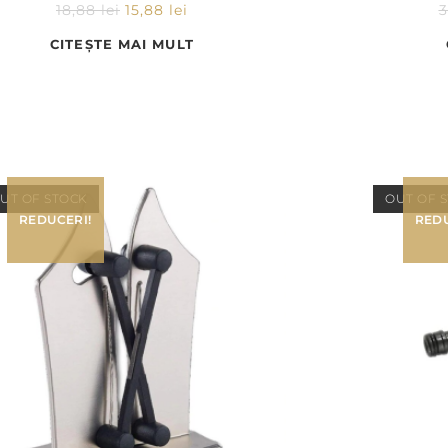
18,88
lei
15,88
lei
CITEȘTE MAI MULT
UT OF STOCK
OUT OF 
REDUCERI!
REDU