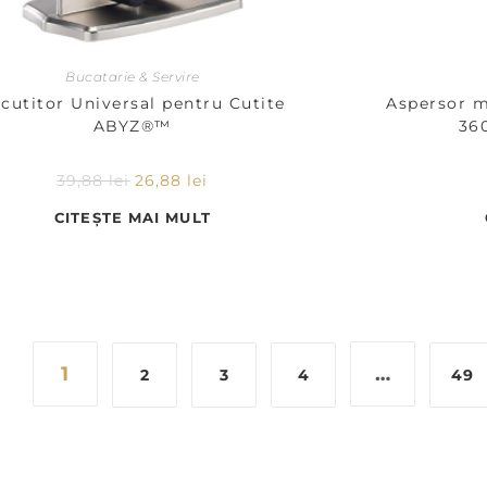
Bucatarie & Servire
cutitor Universal pentru Cutite
Aspersor mu
ABYZ®™
360
39,88
lei
26,88
lei
CITEȘTE MAI MULT
1
…
2
3
4
49