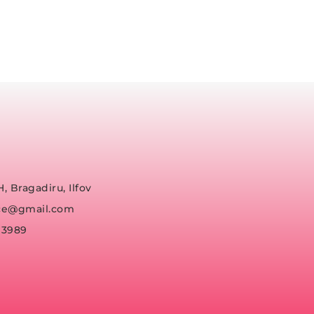
H, Bragadiru, Ilfov
fice@gmail.com
93989