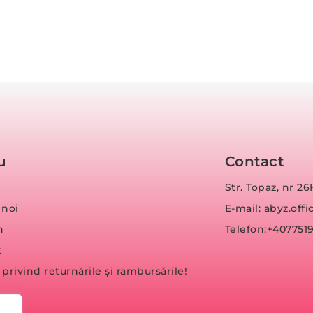
u
Contact
Str. Topaz, nr 26
 noi
E-mail: abyz.of
n
Telefon:+407751
t
a privind returnările și rambursările!