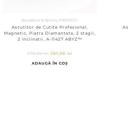
Bucatarie & Servire
,
PROMOTII
Ascutitor de Cutite Profesional,
As
Magnetic, Piatra Diamantata, 2 stagii,
2 inclinatii, A-11427 ABYZ™
370,88
lei
280,88
lei
ADAUGĂ ÎN COȘ