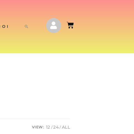
NOI
12
24
ALL
VIEW: