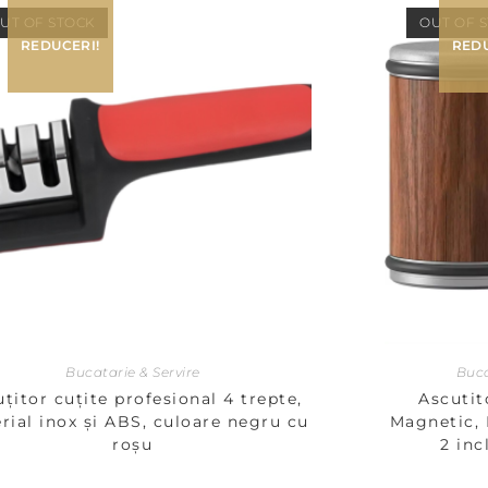
UT OF STOCK
OUT OF 
REDUCERI!
REDU
Bucatarie & Servire
Buca
țitor cuțite profesional 4 trepte,
Ascutit
rial inox și ABS, culoare negru cu
Magnetic, 
roșu
2 inc