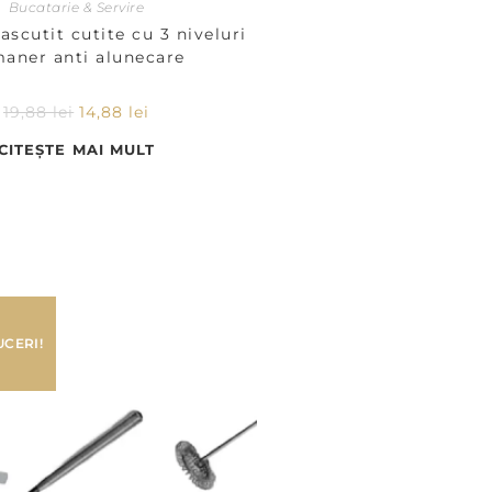
Bucatarie & Servire
ascutit cutite cu 3 niveluri
maner anti alunecare
19,88
lei
14,88
lei
CITEȘTE MAI MULT
CERI!