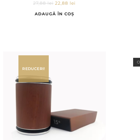
27,88
lei
22,88
lei
ADAUGĂ ÎN COȘ
O
REDUCERI!