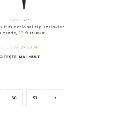
Gradinarit
ltifunctional tip sprinkler,
 grade, 12 furtunuri
30,88
lei
27,88
lei
CITEȘTE MAI MULT
50
51