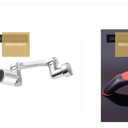
UT OF STOCK
OUT OF 
REDUCERI!
REDU