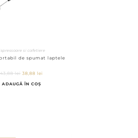
spressoare si cafetiere
ortabil de spumat laptele
43,88
lei
38,88
lei
ADAUGĂ ÎN COȘ