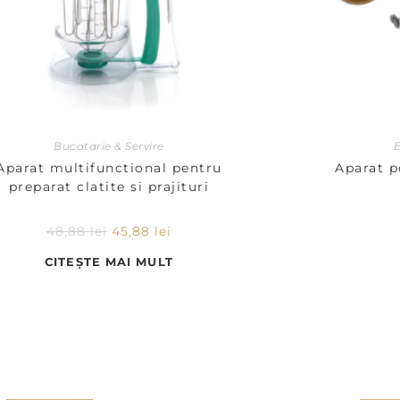
Bucatarie & Servire
E
Aparat multifunctional pentru
Aparat p
preparat clatite si prajituri
48,88
lei
45,88
lei
CITEȘTE MAI MULT