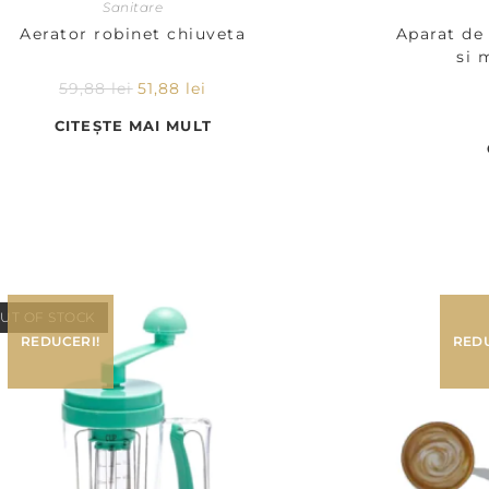
Sanitare
Aerator robinet chiuveta
Aparat de 
si 
59,88
lei
51,88
lei
CITEȘTE MAI MULT
UT OF STOCK
REDUCERI!
REDU