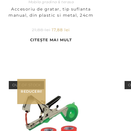
Mobila gradina & terasa
Accesoriu de gratar, tip suflanta
manual, din plastic si metal, 24cm
21,88
lei
17,88
lei
CITEȘTE MAI MULT
OUT OF STOCK
O
REDUCERI!