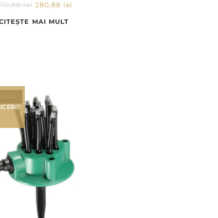
370,88
lei
280,88
lei
CITEȘTE MAI MULT
STOCK
CERI!