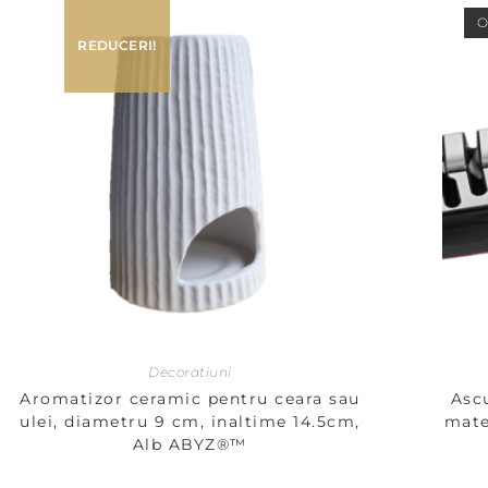
O
REDUCERI!
Decoratiuni
Aromatizor ceramic pentru ceara sau
Ascu
ulei, diametru 9 cm, inaltime 14.5cm,
mate
Alb ABYZ®™