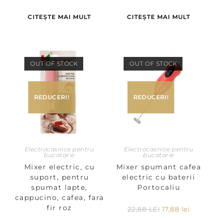
CITEȘTE MAI MULT
CITEȘTE MAI MULT
OUT OF STOCK
OUT OF STOCK
REDUCERI!
REDUCERI!
Electrocasnice pentru
Electrocasnice pentru
bucatarie
bucatarie
Mixer electric, cu
Mixer spumant cafea
suport, pentru
electric cu baterii
spumat lapte,
Portocaliu
cappucino, cafea, fara
fir roz
22,88
LEI
17,88
lei