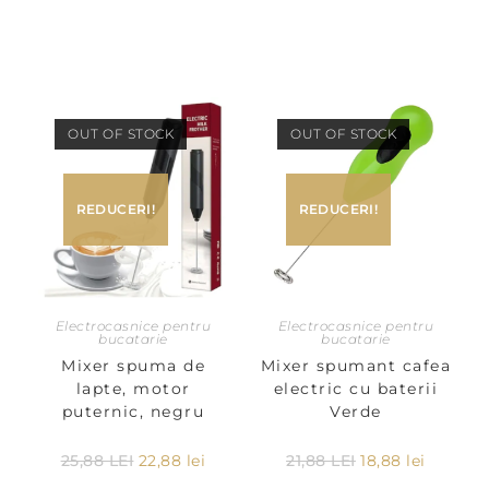
OUT OF STOCK
OUT OF STOCK
REDUCERI!
REDUCERI!
Electrocasnice pentru
Electrocasnice pentru
bucatarie
bucatarie
Mixer spuma de
Mixer spumant cafea
lapte, motor
electric cu baterii
puternic, negru
Verde
25,88
LEI
22,88
lei
21,88
LEI
18,88
lei