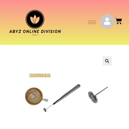
🔍
REDUCERI!