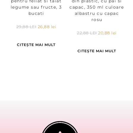
pentru feliat si taiat
din plastic, cu pai si
legume sau fructe, 3
capac, 350 ml culoare
bucati
albastru cu capac
rosu
29,88
LEI
26,88
lei
22,88
LEI
20,88
lei
CITEȘTE MAI MULT
CITEȘTE MAI MULT