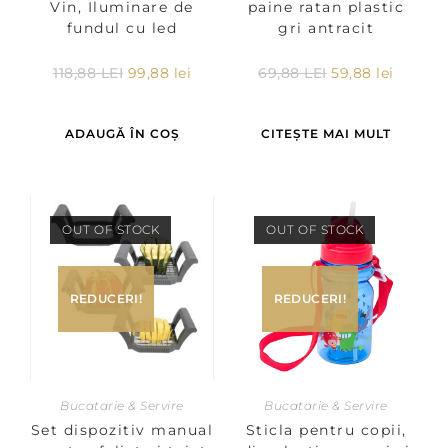
Vin, Iluminare de
paine ratan plastic
fundul cu led
gri antracit
118,88
LEI
99,88
lei
69,88
LEI
59,88
lei
ADAUGĂ ÎN COȘ
CITEȘTE MAI MULT
OUT OF STOCK
OUT OF STOCK
REDUCERI!
REDUCERI!
Bucatarie & Servire
Bucatarie & Servire
Set dispozitiv manual
Sticla pentru copii,