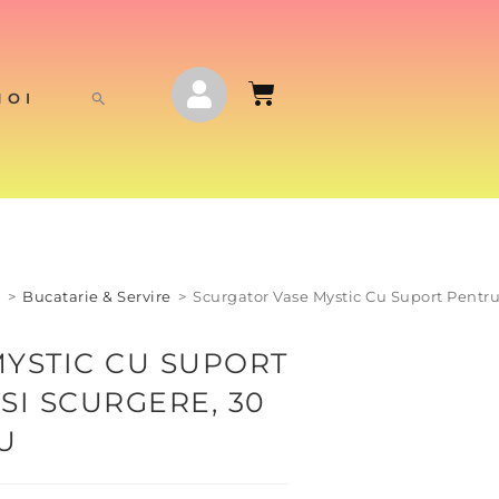
NOI
j
>
Bucatarie & Servire
>
Scurgator Vase Mystic Cu Suport Pentr
YSTIC CU SUPORT
SI SCURGERE, 30
U