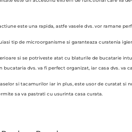
calitate este un accesoriu extrem de functional care va d
actiune este una rapida, astfe vasele dvs. vor ramane perf
uiasi tip de microorganisme si garanteaza curatenia igien
erioare si se potriveste atat cu blaturile de bucatarie int
 bucataria dvs. va fi perfect organizat, iar casa dvs. va c
selor si tacamurilor iar in plus, este usor de curatat si 
rmite sa va pastrati cu usurinta casa curata.