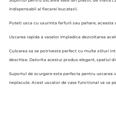
Suportul pentru uscarea vase din plastic de inalta 
indispensabil al fiecarei bucatarii.
Puteti usca cu usurinta farfurii sau pahare, aceasta 
Uscarea rapida a vaselor impiedica dezvoltarea acel
Culoarea sa se potriveste perfect cu multe stiluri int
deschise. Datorita acestui produs elegant, spatiul din
Suportul de scurgere este perfecta pentru uscarea va
neplacute. Acest uscator de vase functional va va pe