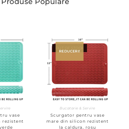
Produse Populare
OUT OF STOCK
REDUCERI!
ervire
Bucatarie & Servire
tru vase
Scurgator pentru vase
 rezistent
mare din silicon rezistent
 verde
la caldura, rosu