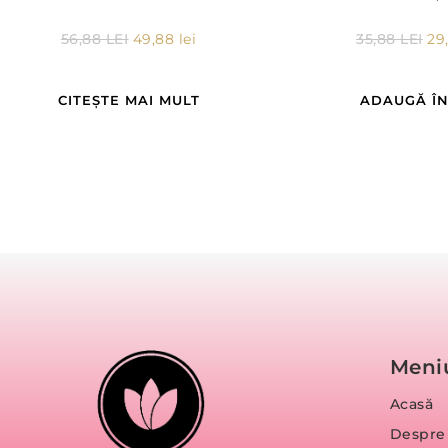
56,88
LEI
49,88
lei
35,88
LEI
29
CITEȘTE MAI MULT
ADAUGĂ ÎN
Meni
Acasă
Despre