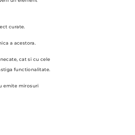
eveni un element
ect curate.
ica a acestora.
unecate, cat si cu cele
astiga functionalitate.
nu emite mirosuri