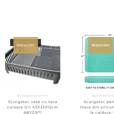
OUT OF STOCK
REDUCERI!
REDUCERI!
Bucatarie & Servire
Bucatarie & S
Scurgator vase cu tava
Scurgator pen
culoare Gri 43X33X12cm
mare din silicon
ABYZ®™
la caldura,