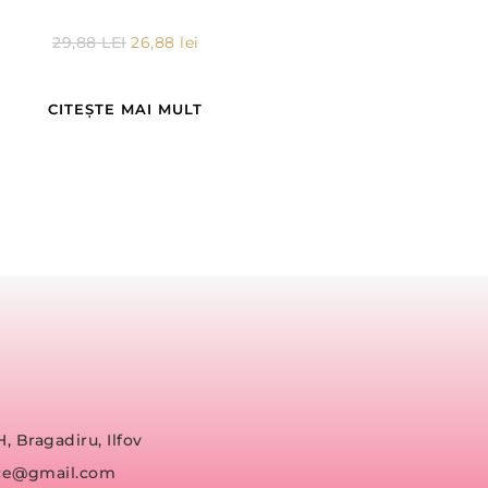
29,88
LEI
26,88
lei
CITEȘTE MAI MULT
H, Bragadiru, Ilfov
fice@gmail.com