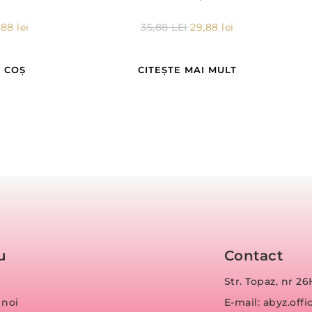
,88
lei
35,88
LEI
29,88
lei
 COȘ
CITEȘTE MAI MULT
u
Contact
Str. Topaz, nr 26
 noi
E-mail: abyz.of