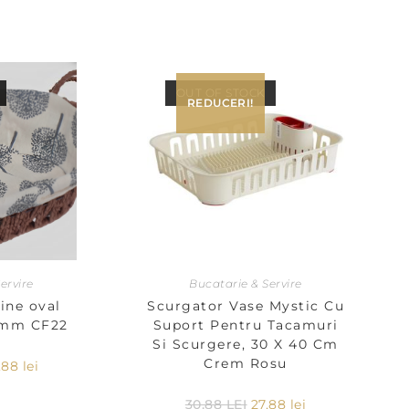
OUT OF STOCK
REDUCERI!
ervire
Bucatarie & Servire
ine oval
Scurgator Vase Mystic Cu
0 mm CF22
Suport Pentru Tacamuri
Si Scurgere, 30 X 40 Cm
Crem Rosu
,88
lei
30,88
LEI
27,88
lei