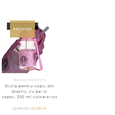
OUT OF STOCK
REDUCERI!
Bucatarie & Servire
Sticla pentru copii, din
plastic, cu pai si
capac, 350 ml culoare roz
22,88
LEI
20,88
lei