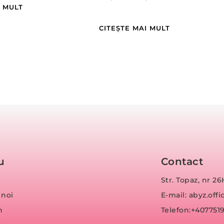
I MULT
CITEȘTE MAI MULT
u
Contact
Str. Topaz, nr 26
 noi
E-mail: abyz.of
n
Telefon:+407751