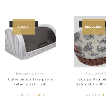
OUT OF STOCK
OUT OF STOCK
REDUCERI!
REDUCERI!
Bucatarie & Servire
Bucatarie & S
Cutie depozitare paine
Cos pentru pâ
ratan plastic alb
275 x 210 x 8
69,88
LEI
59,88
lei
34,88
LEI
30