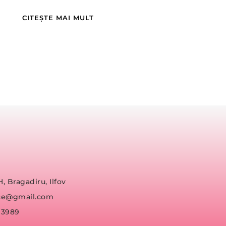
CITEȘTE MAI MULT
H, Bragadiru, Ilfov
fice@gmail.com
93989