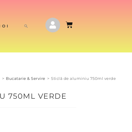
NOI
j
>
Bucatarie & Servire
>
Sticlă de aluminiu 750ml verde
IU 750ML VERDE