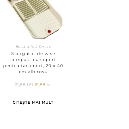
Bucatarie & Servire
Scurgator de vase
compact cu suport
pentru tacamuri, 20 x 40
cm alb rosu
21,88
LEI
19,88
lei
CITEȘTE MAI MULT