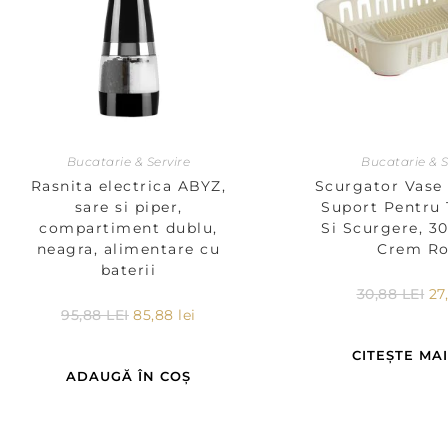
Bucatarie & Servire
Bucatarie & S
Rasnita electrica ABYZ,
Scurgator Vase
sare si piper,
Suport Pentru
compartiment dublu,
Si Scurgere, 3
neagra, alimentare cu
Crem R
baterii
30,88
LEI
27
95,88
LEI
85,88
lei
CITEȘTE MA
ADAUGĂ ÎN COȘ