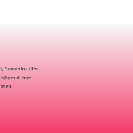
H, Bragadiru, Ilfov
fice@gmail.com
93989