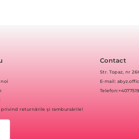
u
Contact
Str. Topaz, nr 26
 noi
E-mail: abyz.of
n
Telefon:+407751
t
a privind returnările și rambursările!