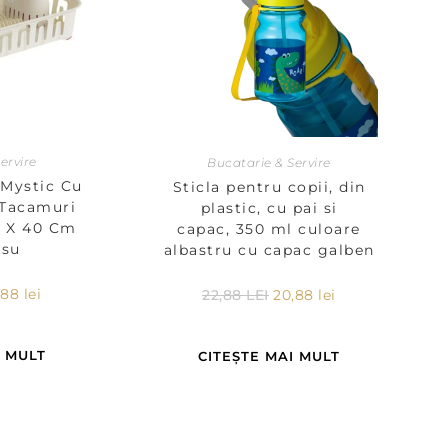
ervire
Bucatarie & Servire
 Mystic Cu
Sticla pentru copii, din
 Tacamuri
plastic, cu pai si
0 X 40 Cm
capac, 350 ml culoare
osu
albastru cu capac galben
,88
lei
22,88
LEI
20,88
lei
I MULT
CITEȘTE MAI MULT