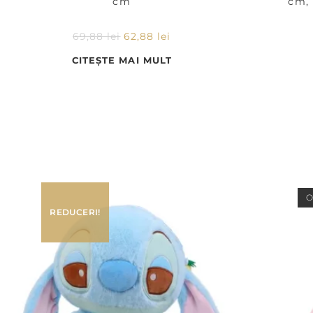
cm
cm, 
69,88
lei
62,88
lei
CITEȘTE MAI MULT
O
REDUCERI!