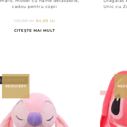
maro, model cu haine detasabile,
Dragalas
cadou pentru copii
Unic cu Z
105,88
lei
84,88
lei
CITEȘTE MAI MULT
UT OF STOCK
REDUCERI!
REDU