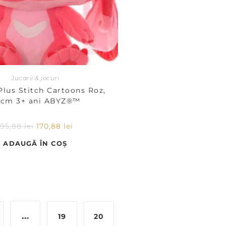
Jucarii & jocuri
Plus Stitch Cartoons Roz,
cm 3+ ani ABYZ®™
195,88
lei
170,88
lei
ADAUGĂ ÎN COȘ
…
19
20