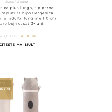
Jucarii & jocuri
isica plus lunga, tip perna,
 umplutura hipoalergenica,
i si adulti, lungime 110 cm,
are bej-roscat 3+ ani
148,88
lei
130,88
lei
CITEȘTE MAI MULT
STOCK
CERI!