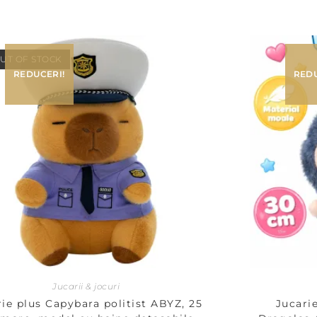
UT OF STOCK
REDUCERI!
REDU
Jucarii & jocuri
ie plus Capybara politist ABYZ, 25
Jucari