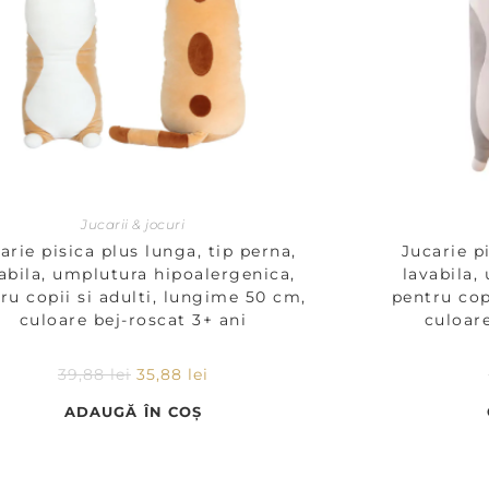
Jucarii & jocuri
arie pisica plus lunga, tip perna,
Jucarie p
abila, umplutura hipoalergenica,
lavabila,
ru copii si adulti, lungime 50 cm,
pentru cop
culoare bej-roscat 3+ ani
culoar
39,88
lei
35,88
lei
ADAUGĂ ÎN COȘ