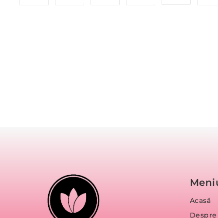
Meni
Acasă
Despre