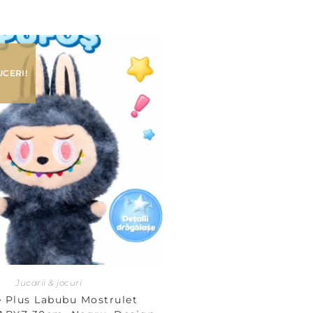
CERI!
Jucarii & jocuri
e Plus Labubu Mostrulet