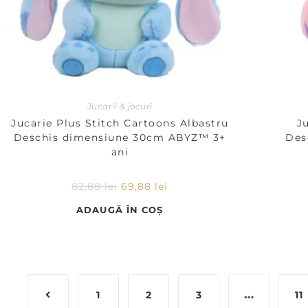
Jucarii & jocuri
Jucarie Plus Stitch Cartoons Albastru
J
Deschis dimensiune 30cm ABYZ™ 3+
Des
ani
82,88
lei
69,88
lei
ADAUGĂ ÎN COȘ
…
1
2
3
11