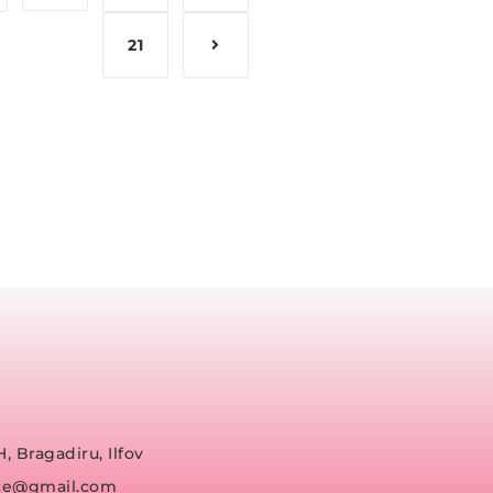
21
H, Bragadiru, Ilfov
fice@gmail.com