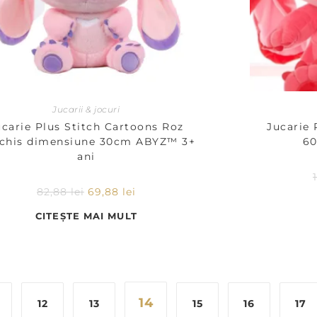
Jucarii & jocuri
ucarie Plus Stitch Cartoons Roz
Jucarie 
chis dimensiune 30cm ABYZ™ 3+
60
ani
82,88
lei
69,88
lei
CITEȘTE MAI MULT
14
12
13
15
16
17