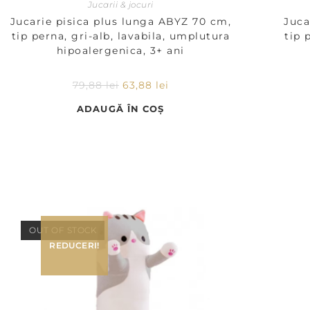
Jucarii & jocuri
Jucarie pisica plus lunga ABYZ 70 cm,
Juca
tip perna, gri-alb, lavabila, umplutura
tip 
hipoalergenica, 3+ ani
79,88
lei
63,88
lei
ADAUGĂ ÎN COȘ
OUT OF STOCK
REDUCERI!