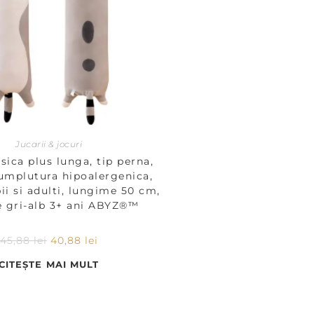
Jucarii & jocuri
isica plus lunga, tip perna,
 umplutura hipoalergenica,
ii si adulti, lungime 50 cm,
e gri-alb 3+ ani ABYZ®™
45,88
lei
40,88
lei
CITEȘTE MAI MULT