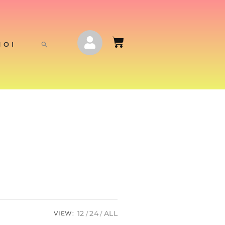
NOI
12
24
ALL
VIEW: