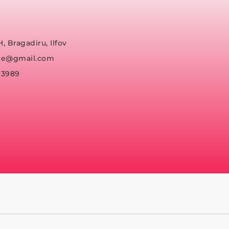
H, Bragadiru, Ilfov
fice@gmail.com
93989