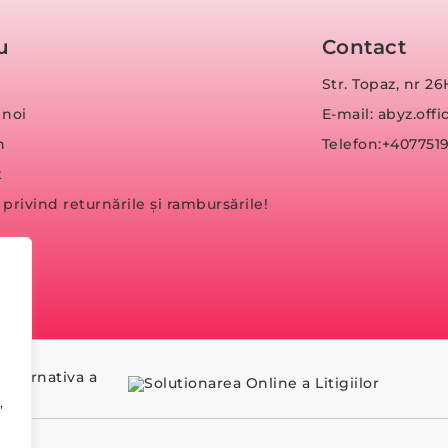
u
Contact
Str. Topaz, nr 26
 noi
E-mail: abyz.of
n
Telefon:+407751
t
a privind returnările și rambursările!
,