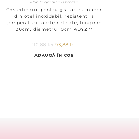
Mobila gradina & terasa
Cos cilindric pentru gratar cu maner
din otel inoxidabil, rezistent la
temperaturi foarte ridicate, lungime
30cm, diametru 10cm ABYZ™
110,88
lei
93,88
lei
ADAUGĂ ÎN COȘ