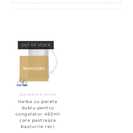
OUT OF STOCK
REDUCERI!
Bucatarie & Servire
Halba cu perete
dublu pentru
congelator 460ml
care pastreaza
bauturile reci