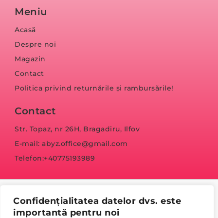
Meniu
Acasă
Despre noi
Magazin
Contact
Politica privind returnările și rambursările!
Contact
Str. Topaz, nr 26H, Bragadiru, Ilfov
E-mail: abyz.office@gmail.com
Telefon:+40775193989
Confidențialitatea datelor dvs. este
importantă pentru noi