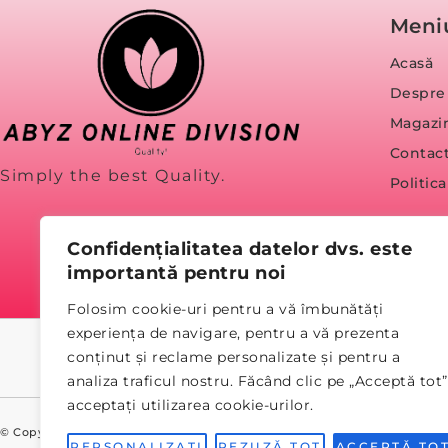
Meni
Acasă
Despre
Magazi
Contac
Simply the best Quality.
Politic
Confidențialitatea datelor dvs. este
importantă pentru noi
Folosim cookie-uri pentru a vă îmbunătăți
experiența de navigare, pentru a vă prezenta
conținut și reclame personalizate și pentru a
analiza traficul nostru. Făcând clic pe „Acceptă tot”
acceptați utilizarea cookie-urilor.
© Copyright 2023 abyz.ro
PERSONALIZATI
REZUZĂ TOT
ACCEPTĂ TO