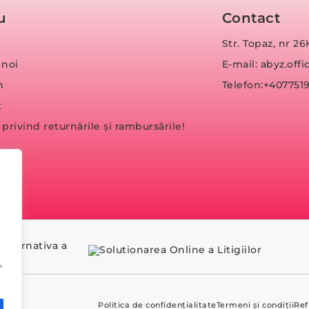
u
Contact
Str. Topaz, nr 26
 noi
E-mail: abyz.of
n
Telefon:+407751
t
a privind returnările și rambursările!
,
Politica de confidențialitate
Termeni și condiții
Ref
T