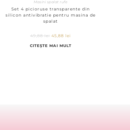
Masini spalat rufe
Set 4 picioruse transparente din
silicon antivibratie pentru masina de
spalat
49,88
lei
45,88
lei
CITEȘTE MAI MULT