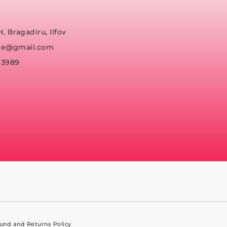
H, Bragadiru, Ilfov
fice@gmail.com
93989
und and Returns Policy