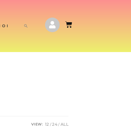
NOI
12
24
ALL
VIEW: