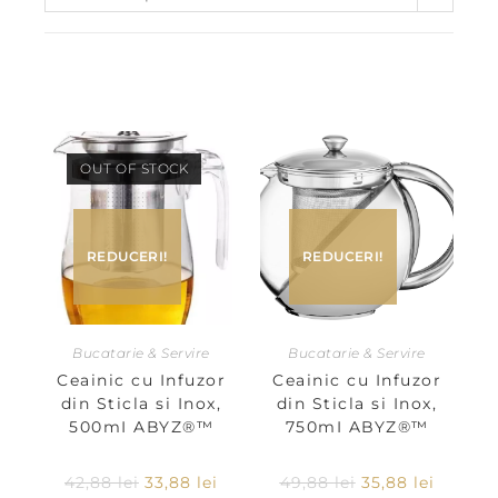
OUT OF STOCK
REDUCERI!
REDUCERI!
Bucatarie & Servire
Bucatarie & Servire
Ceainic cu Infuzor
Ceainic cu Infuzor
din Sticla si Inox,
din Sticla si Inox,
500mI ABYZ®™
750mI ABYZ®™
42,88
lei
33,88
lei
49,88
lei
35,88
lei