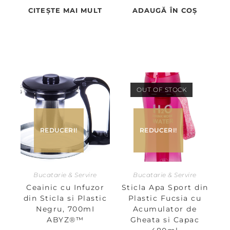
CITEȘTE MAI MULT
ADAUGĂ ÎN COȘ
OUT OF STOCK
REDUCERI!
REDUCERI!
Bucatarie & Servire
Bucatarie & Servire
Ceainic cu Infuzor
Sticla Apa Sport din
din Sticla si Plastic
Plastic Fucsia cu
Negru, 700mI
Acumulator de
ABYZ®™
Gheata si Capac