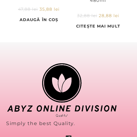
480ml
47,88
lei
35,88
lei
32,88
lei
28,88
lei
ADAUGĂ ÎN COȘ
CITEȘTE MAI MULT
Simply the best Quality.