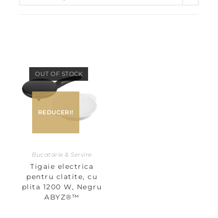
OUT OF STOCK
REDUCERI!
Bucatarie & Servire
Tigaie electrica
pentru clatite, cu
plita 1200 W, Negru
ABYZ®™