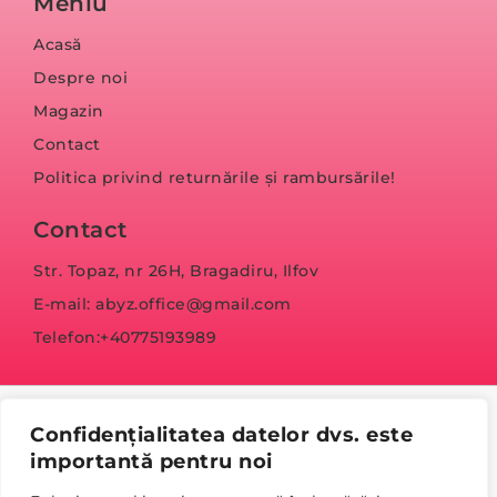
Meniu
Acasă
Despre noi
Magazin
Contact
Politica privind returnările și rambursările!
Contact
Str. Topaz, nr 26H, Bragadiru, Ilfov
E-mail: abyz.office@gmail.com
Telefon:+40775193989
Confidențialitatea datelor dvs. este
importantă pentru noi