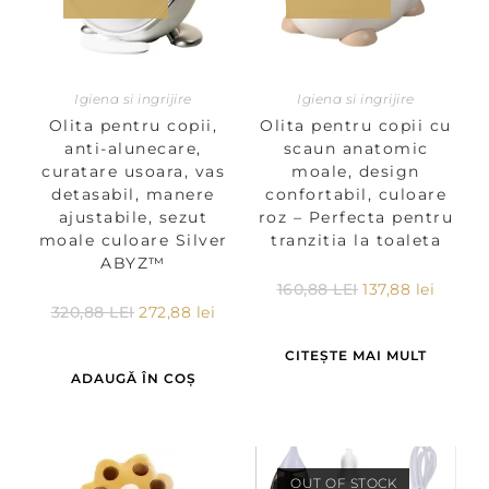
Igiena si ingrijire
Igiena si ingrijire
Olita pentru copii,
Olita pentru copii cu
anti-alunecare,
scaun anatomic
curatare usoara, vas
moale, design
detasabil, manere
confortabil, culoare
ajustabile, sezut
roz – Perfecta pentru
moale culoare Silver
tranzitia la toaleta
ABYZ™
160,88
LEI
137,88
lei
320,88
LEI
272,88
lei
CITEȘTE MAI MULT
ADAUGĂ ÎN COȘ
OUT OF STOCK