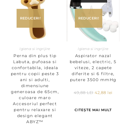
REDUCERI!
REDUCERI!
Igiena si ingrijire
Igiena si ingrijire
Perna din plus tip
Aspirator nazal
Labuta, pufoasa si
bebelusi, electric, 5
confortabila, ideala
viteze, 2 capete
pentru copii peste 3
diferite si 6 filtre,
ani si adulti,
putere 3500 mmHg
dimensiune
generoasa de 65cm,
49,88
LEI
42,88
lei
culoare maro
Accesoriul perfect
pentru relaxare si
CITEȘTE MAI MULT
design elegant
ABYZ™