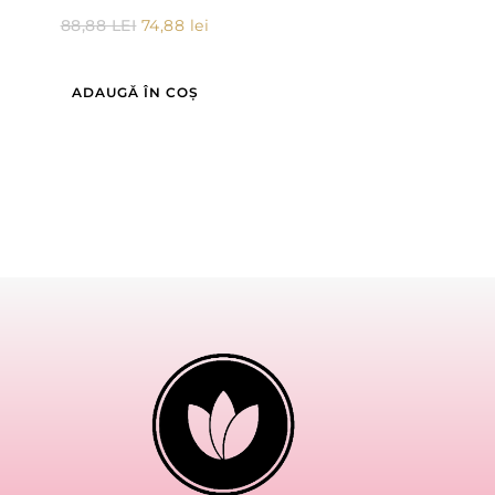
88,88
LEI
74,88
lei
ADAUGĂ ÎN COȘ