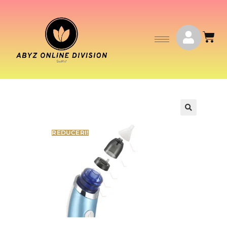
🔍
REDUCERI!