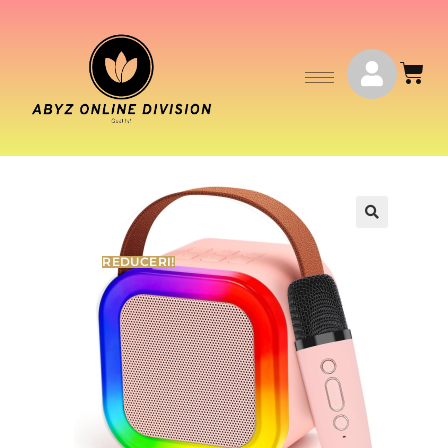
🔍
REDUCERI!