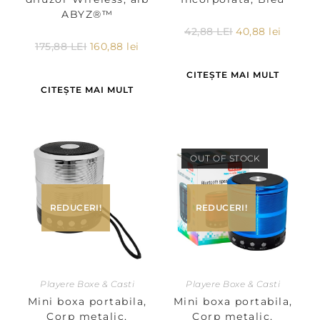
ABYZ®™
42,88
LEI
40,88
lei
175,88
LEI
160,88
lei
CITEȘTE MAI MULT
CITEȘTE MAI MULT
OUT OF STOCK
REDUCERI!
REDUCERI!
Playere Boxe & Casti
Playere Boxe & Casti
Mini boxa portabila,
Mini boxa portabila,
Corp metalic,
Corp metalic,