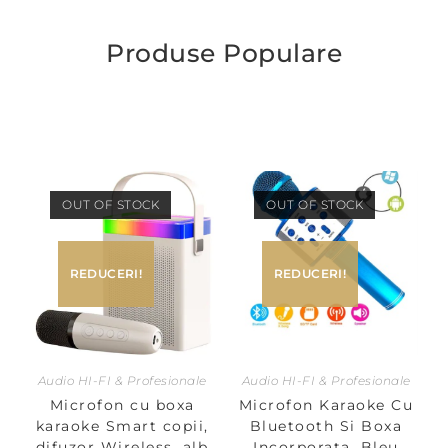
Produse Populare
OUT OF STOCK
OUT OF STOCK
REDUCERI!
REDUCERI!
Audio HI-FI & Profesionale
Audio HI-FI & Profesionale
Microfon cu boxa
Microfon Karaoke Cu
karaoke Smart copii,
Bluetooth Si Boxa
difuzor Wireless, alb
Incorporata, Bleu