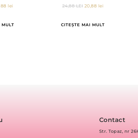
,88
lei
24,88
LEI
20,88
lei
I MULT
CITEȘTE MAI MULT
u
Contact
Str. Topaz, nr 26