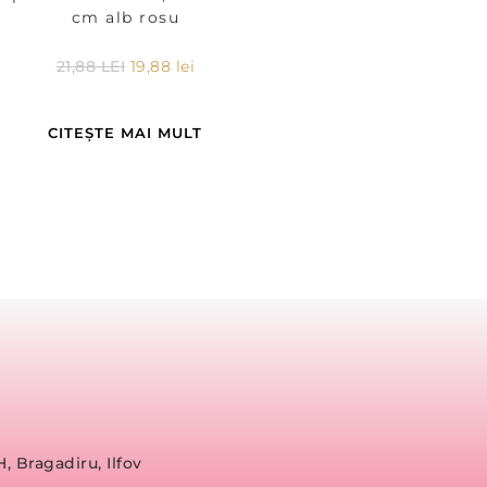
cm alb rosu
21,88
LEI
19,88
lei
CITEȘTE MAI MULT
H, Bragadiru, Ilfov