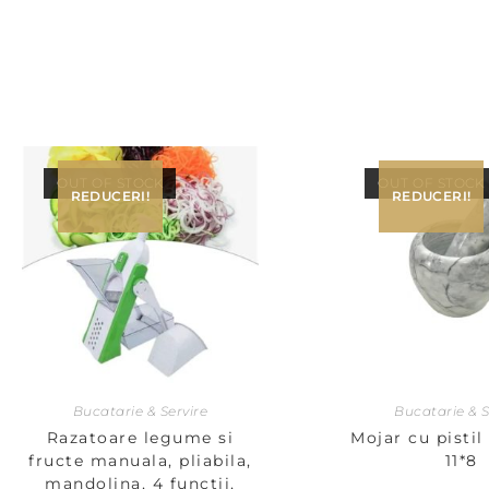
OUT OF STOCK
OUT OF STOCK
REDUCERI!
REDUCERI!
Bucatarie & Servire
Bucatarie & S
Razatoare legume si
Mojar cu pisti
fructe manuala, pliabila,
11*8
mandolina, 4 functii,