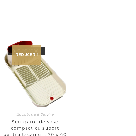
OUT OF STOCK
REDUCERI!
Bucatarie & Servire
Scurgator de vase
compact cu suport
pentru tacamuri, 20 x 40