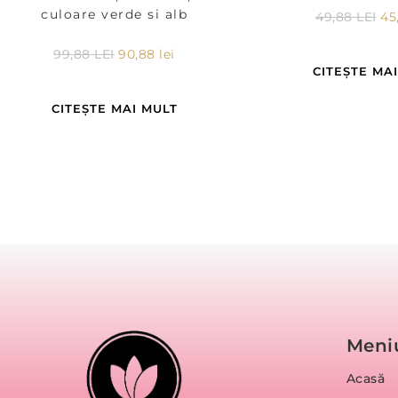
culoare verde si alb
49,88
LEI
45
99,88
LEI
90,88
lei
CITEȘTE MA
CITEȘTE MAI MULT
Meni
Acasă