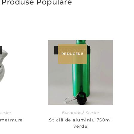
Produse Populare
OUT OF STOCK
REDUCERI!
ervire
Bucatarie & Servire
l marmura
Sticlă de aluminiu 750ml
verde