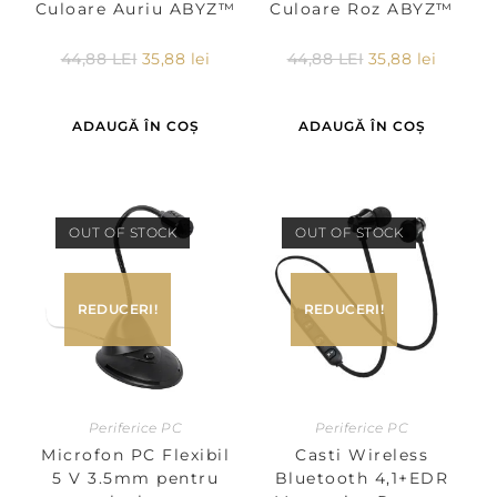
Culoare Auriu ABYZ™
Culoare Roz ABYZ™
44,88
LEI
35,88
lei
44,88
LEI
35,88
lei
ADAUGĂ ÎN COȘ
ADAUGĂ ÎN COȘ
OUT OF STOCK
OUT OF STOCK
REDUCERI!
REDUCERI!
Periferice PC
Periferice PC
Microfon PC Flexibil
Casti Wireless
5 V 3.5mm pentru
Bluetooth 4,1+EDR