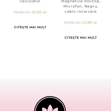
calculator
Magnetice Rovtop,
Microfon, Negru,
cablu incarcare
30,88
LEI
26,88
lei
29,88
LEI
25,88
lei
CITEȘTE MAI MULT
CITEȘTE MAI MULT