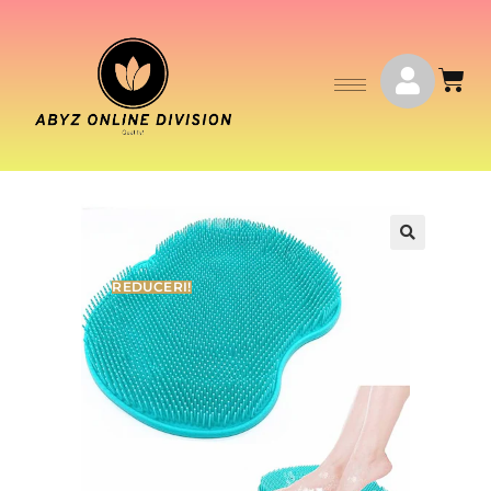
🔍
REDUCERI!