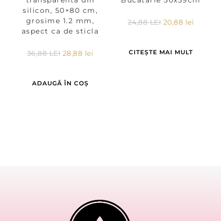
Bucatarie 50x39cm
silicon, 50×80 cm,
grosime 1.2 mm,
24,88
LEI
20,88
lei
aspect ca de sticla
CITEȘTE MAI MULT
36,88
LEI
28,88
lei
ADAUGĂ ÎN COȘ