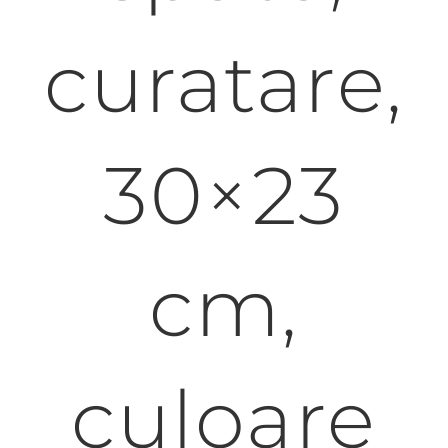
curatare,
30×23
cm,
culoare