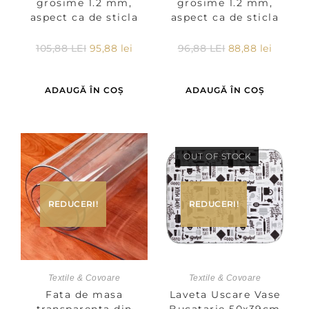
grosime 1.2 mm,
grosime 1.2 mm,
aspect ca de sticla
aspect ca de sticla
96,88
LEI
88,88
lei
105,88
LEI
95,88
lei
ADAUGĂ ÎN COȘ
ADAUGĂ ÎN COȘ
OUT OF STOCK
REDUCERI!
REDUCERI!
Textile & Covoare
Textile & Covoare
Fata de masa
Laveta Uscare Vase
transparenta din