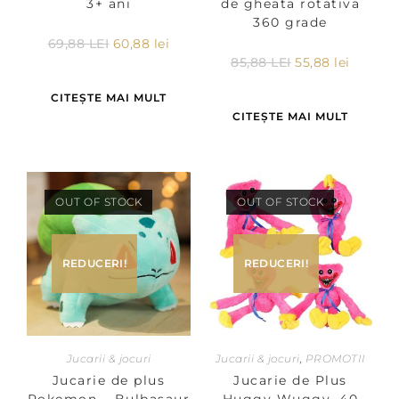
3+ ani
de gheata rotativa
360 grade
69,88
LEI
60,88
lei
85,88
LEI
55,88
lei
CITEȘTE MAI MULT
CITEȘTE MAI MULT
OUT OF STOCK
OUT OF STOCK
REDUCERI!
REDUCERI!
Jucarii & jocuri
Jucarii & jocuri
,
PROMOTII
Jucarie de plus
Jucarie de Plus