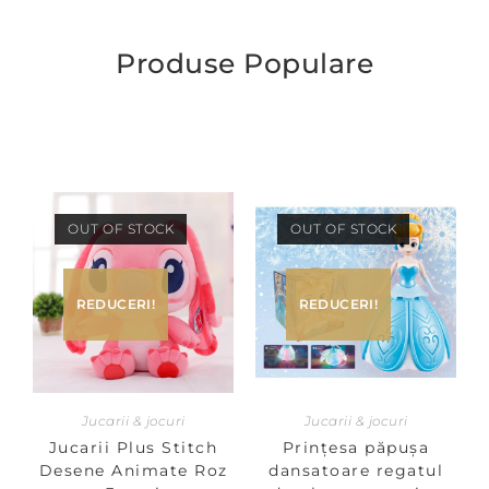
Produse Populare
OUT OF STOCK
OUT OF STOCK
REDUCERI!
REDUCERI!
Jucarii & jocuri
Jucarii & jocuri
Jucarii Plus Stitch
Prințesa păpușa
Desene Animate Roz
dansatoare regatul