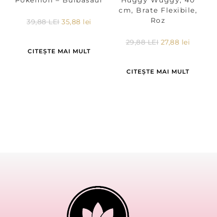
Pokemon – Bulbasaur
Huggy Wuggy, 40
cm, Brate Flexibile,
Roz
39,88
LEI
35,88
lei
29,88
LEI
27,88
lei
CITEȘTE MAI MULT
CITEȘTE MAI MULT