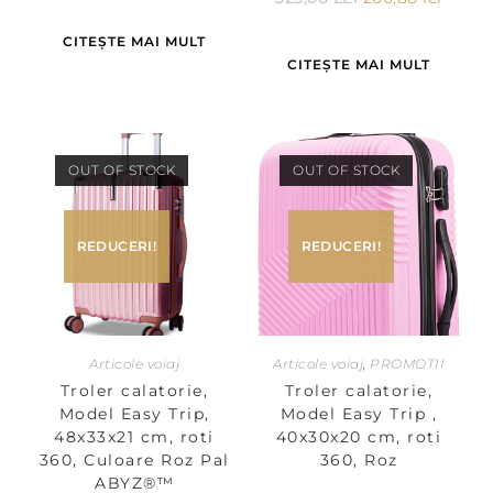
CITEȘTE MAI MULT
CITEȘTE MAI MULT
OUT OF STOCK
OUT OF STOCK
REDUCERI!
REDUCERI!
Articole voiaj
Articole voiaj
,
PROMOTII
Troler calatorie,
Troler calatorie,
Model Easy Trip,
Model Easy Trip ,
48x33x21 cm, roti
40x30x20 cm, roti
360, Culoare Roz Pal
360, Roz
ABYZ®™