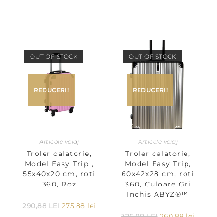
OUT OF STOCK
OUT OF STOCK
REDUCERI!
REDUCERI!
Articole voiaj
Articole voiaj
Troler calatorie,
Troler calatorie,
Model Easy Trip ,
Model Easy Trip,
55x40x20 cm, roti
60x42x28 cm, roti
360, Roz
360, Culoare Gri
Inchis ABYZ®™
290,88
LEI
275,88
lei
325,88
LEI
260,88
lei