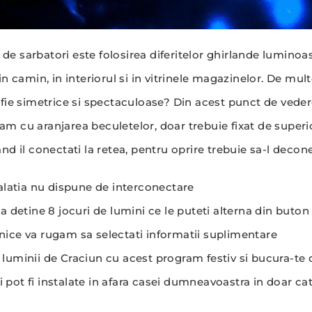
de sarbatori este folosirea diferitelor ghirlande luminoa
 camin, in interiorul si in vitrinele magazinelor. De mul
fie simetrice si spectaculoase? Din acest punct de veder
m cu aranjarea beculetelor, doar trebuie fixat de superior
nd il conectati la retea, pentru oprire trebuie sa-l decone
alatia nu dispune de interconectare
ia detine 8 jocuri de lumini ce le puteti alterna din buton
hnice va rugam sa selectati informatii suplimentare
a luminii de Craciun cu acest program festiv si bucura-te 
i pot fi instalate in afara casei dumneavoastra in doar c