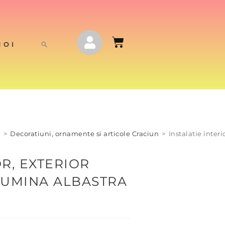
NOI
j
>
Decoratiuni, ornamente si articole Craciun
>
Instalatie inter
OR, EXTERIOR
LUMINA ALBASTRA