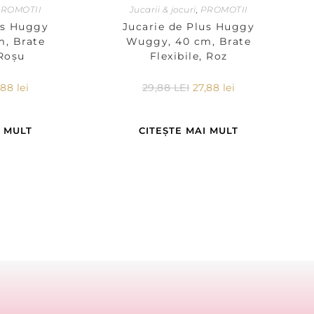
ROMOTII
Jucarii & jocuri
,
PROMOTII
us Huggy
Jucarie de Plus Huggy
, Brate
Wuggy, 40 cm, Brate
 Roșu
Flexibile, Roz
,88
lei
29,88
LEI
27,88
lei
I MULT
CITEȘTE MAI MULT