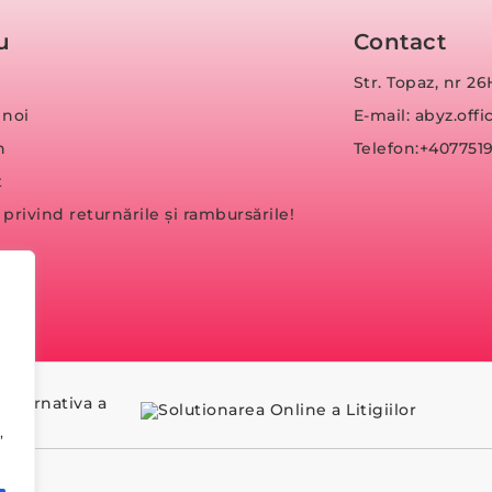
u
Contact
Str. Topaz, nr 26
 noi
E-mail: abyz.of
n
Telefon:+407751
t
a privind returnările și rambursările!
,