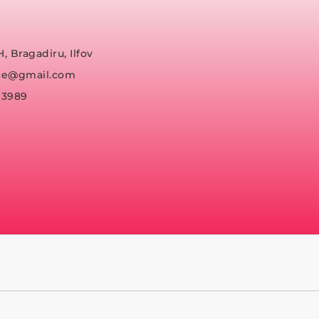
H, Bragadiru, Ilfov
fice@gmail.com
93989