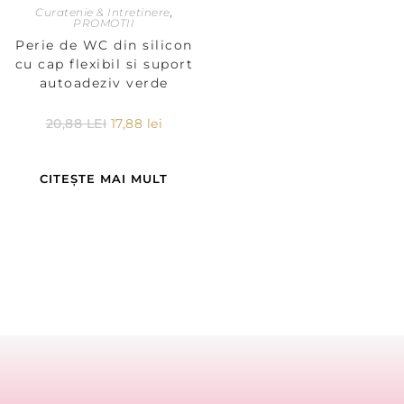
Curatenie & Intretinere
,
PROMOTII
Perie de WC din silicon
cu cap flexibil si suport
autoadeziv verde
20,88
LEI
17,88
lei
CITEȘTE MAI MULT