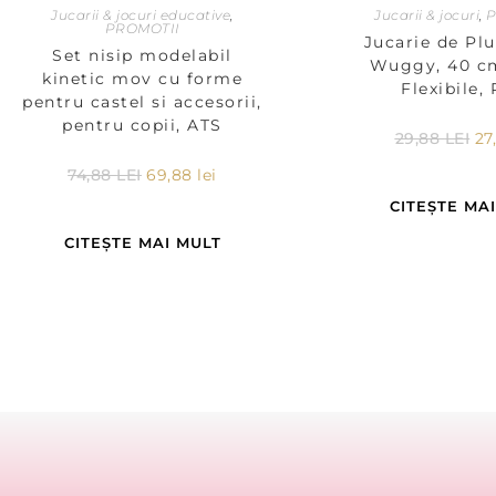
Jucarii & jocuri educative
,
Jucarii & jocuri
,
P
PROMOTII
Jucarie de Pl
Set nisip modelabil
Wuggy, 40 cm
kinetic mov cu forme
Flexibile,
pentru castel si accesorii,
pentru copii, ATS
29,88
LEI
27
74,88
LEI
69,88
lei
CITEȘTE MA
CITEȘTE MAI MULT