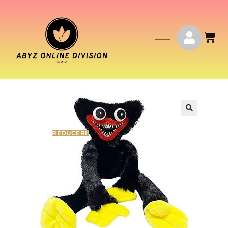
🔍
REDUCERI!