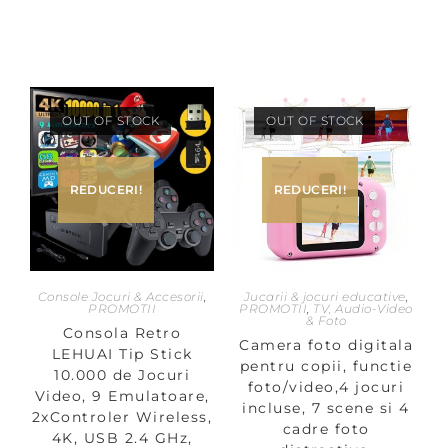
OUT OF STOCK
OUT OF STOCK
REDUCERI!
REDUCERI!
Console Jocuri & Accesorii
,
Jucarii & jocuri educative
,
PROMOTII
PROMOTII
,
TV, Audio-Video
& Foto
Consola Retro
Camera foto digitala
LEHUAI Tip Stick
pentru copii, functie
10.000 de Jocuri
foto/video,4 jocuri
Video, 9 Emulatoare,
incluse, 7 scene si 4
2xControler Wireless,
cadre foto
4K, USB 2.4 GHz,