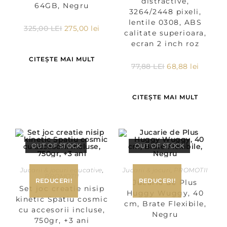
distractive,
64GB, Negru
3264/2448 pixeli,
lentile 0308, ABS
325,00
LEI
275,00
lei
calitate superioara,
ecran 2 inch roz
CITEȘTE MAI MULT
77,88
LEI
68,88
lei
CITEȘTE MAI MULT
OUT OF STOCK
OUT OF STOCK
Jucarii & jocuri educative
,
Jucarii & jocuri
,
PROMOTII
PROMOTII
REDUCERI!
REDUCERI!
Jucarie de Plus
Set joc creatie nisip
Huggy Wuggy, 40
kinetic Spatiu cosmic
cm, Brate Flexibile,
cu accesorii incluse,
Negru
750gr, +3 ani