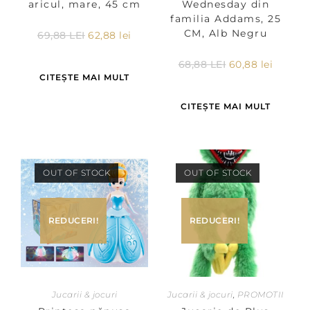
aricul, mare, 45 cm
Wednesday din
familia Addams, 25
CM, Alb Negru
69,88
LEI
62,88
lei
68,88
LEI
60,88
lei
CITEȘTE MAI MULT
CITEȘTE MAI MULT
OUT OF STOCK
OUT OF STOCK
REDUCERI!
REDUCERI!
Jucarii & jocuri
Jucarii & jocuri
,
PROMOTII