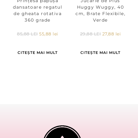
Prințesa păpușa
Jucarie de Plus
dansatoare regatul
Huggy Wuggy, 40
de gheata rotativa
cm, Brate Flexibile,
360 grade
Verde
85,88
LEI
55,88
lei
29,88
LEI
27,88
lei
CITEȘTE MAI MULT
CITEȘTE MAI MULT