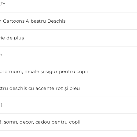
Z™
h Cartoons Albastru Deschis
ie de pluș
m
premium, moale și sigur pentru copii
tru deschis cu accente roz și bleu
i
, somn, decor, cadou pentru copii