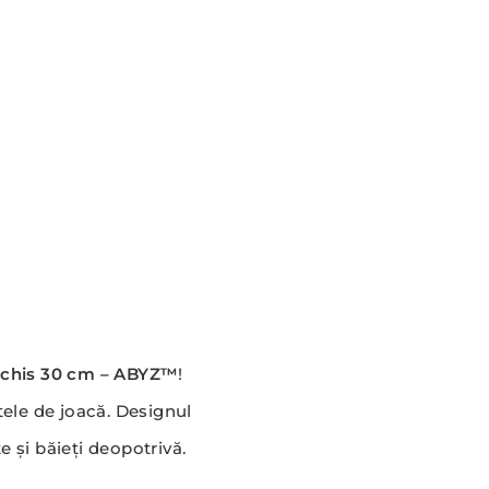
eschis 30 cm – ABYZ™
!
ele de joacă. Designul
ițe și băieți deopotrivă.