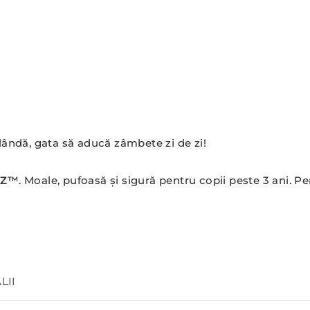
lândă, gata să aducă zâmbete zi de zi!
BYZ™
. Moale, pufoasă și sigură pentru copii peste 3 ani. 
LII