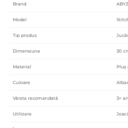
Brand
ABY
Model
Stitc
Tip produs
Jucăr
Dimensiune
30 c
Material
Pluș 
Culoare
Albas
Vârsta recomandată
3+ an
Utilizare
Joacă