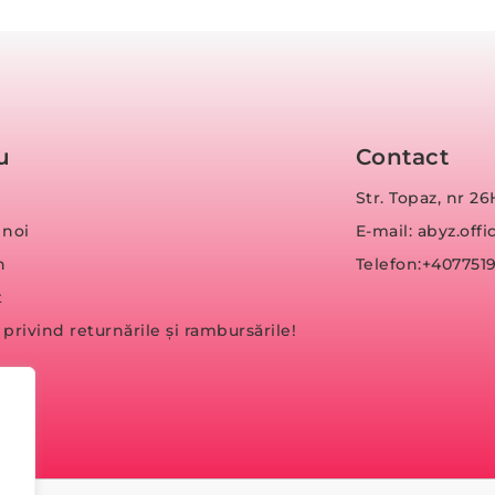
u
Contact
Str. Topaz, nr 26
 noi
E-mail: abyz.of
n
Telefon:+407751
t
a privind returnările și rambursările!