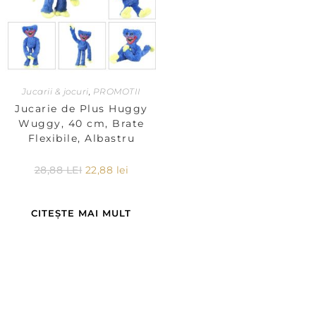
Jucarii & jocuri
,
PROMOTII
Jucarie de Plus Huggy
Wuggy, 40 cm, Brate
Flexibile, Albastru
28,88
LEI
22,88
lei
CITEȘTE MAI MULT