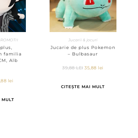
ROMOTII
Jucarii & jocuri
plus,
Jucarie de plus Pokemon
 familia
– Bulbasaur
CM, Alb
u
39,88
LEI
35,88
lei
,88
lei
CITEȘTE MAI MULT
I MULT