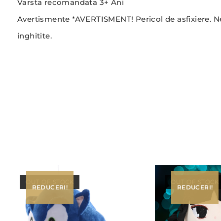
Varsta recomandata 3+ Ani
Avertismente *AVERTISMENT! Pericol de asfixiere. N
inghitite.
OUT OF STOCK
OUT OF STOCK
REDUCERI!
REDUCERI!