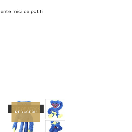
nte mici ce pot fi
OUT OF STOCK
REDUCERI!