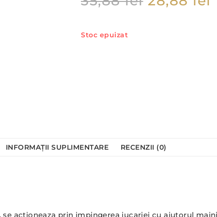
35,88
lei
28,88
lei
Stoc epuizat
INFORMAȚII SUPLIMENTARE
RECENZII (0)
, se actioneaza prin impingerea jucariei cu ajutorul mainii