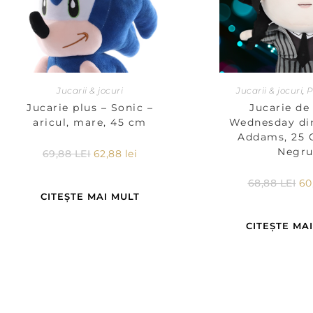
Jucarii & jocuri
Jucarii & jocuri
,
P
Jucarie plus – Sonic –
Jucarie de 
aricul, mare, 45 cm
Wednesday din
Addams, 25 
Negr
69,88
LEI
62,88
lei
68,88
LEI
60
CITEȘTE MAI MULT
CITEȘTE MA