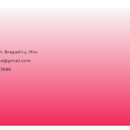
H, Bragadiru, Ilfov
fice@gmail.com
93989