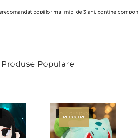
erecomandat copiilor mai mici de 3 ani, contine compone
Produse Populare
OUT OF STOCK
REDUCERI!