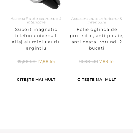
Accesorii auto exterioare &
Accesorii auto exterioare &
interioare
interioare
Suport magnetic
Folie oglinda de
telefon universal,
protectie, anti ploaie,
Aliaj aluminiu auriu
anti ceata, rotund, 2
argintiu
bucati
19,88
LEI
17,88
lei
10,88
LEI
7,88
lei
CITEȘTE MAI MULT
CITEȘTE MAI MULT