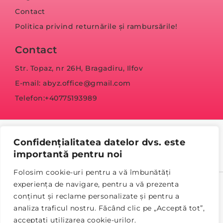
Contact
Politica privind returnările și rambursările!
Contact
Str. Topaz, nr 26H, Bragadiru, Ilfov
E-mail: abyz.office@gmail.com
Telefon:+40775193989
Confidențialitatea datelor dvs. este
importantă pentru noi
Folosim cookie-uri pentru a vă îmbunătăți
experiența de navigare, pentru a vă prezenta
© Copyright 2023 abyz.ro
conținut și reclame personalizate și pentru a
analiza traficul nostru. Făcând clic pe „Acceptă tot”,
Politica de confidențialitate
Termeni și condiții
acceptați utilizarea cookie-urilor.
Refund and Returns Policy