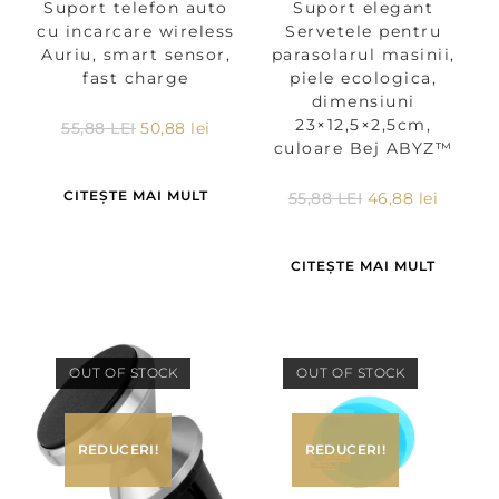
Suport telefon auto
Suport elegant
cu incarcare wireless
Servetele pentru
Auriu, smart sensor,
parasolarul masinii,
fast charge
piele ecologica,
dimensiuni
23×12,5×2,5cm,
55,88
LEI
50,88
lei
culoare Bej ABYZ™
CITEȘTE MAI MULT
55,88
LEI
46,88
lei
CITEȘTE MAI MULT
OUT OF STOCK
OUT OF STOCK
REDUCERI!
REDUCERI!