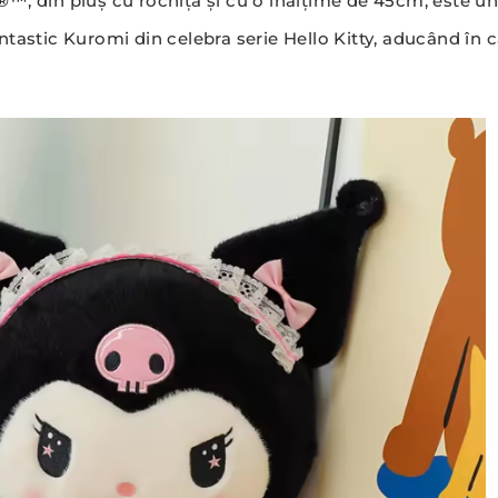
YZ®™
, din pluș cu rochiță și cu o înălțime de 45cm, este
ntastic Kuromi din celebra serie Hello Kitty, aducând în 