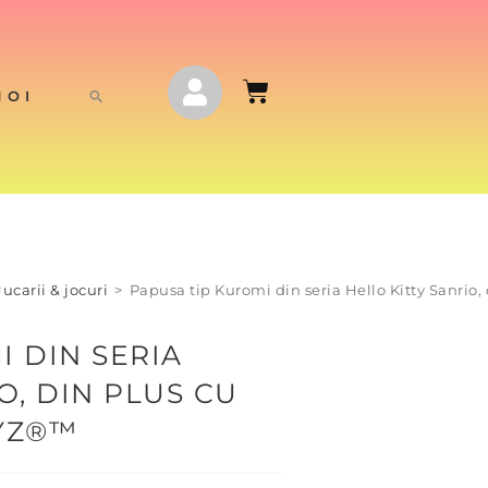
NOI
Jucarii & jocuri
>
Papusa tip Kuromi din seria Hello Kitty Sanrio
I DIN SERIA
O, DIN PLUS CU
BYZ®™