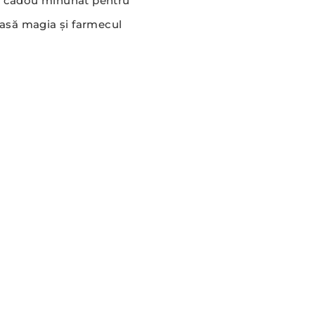
 un cadou minunat pentru
casă magia și farmecul