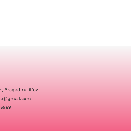
H, Bragadiru, Ilfov
fice@gmail.com
93989