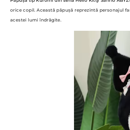
Păpușa tip Kuromi din seria Hello Kitty Sanrio AB
orice copil. Această păpușă reprezintă personajul fa
acestei lumi îndrăgite.