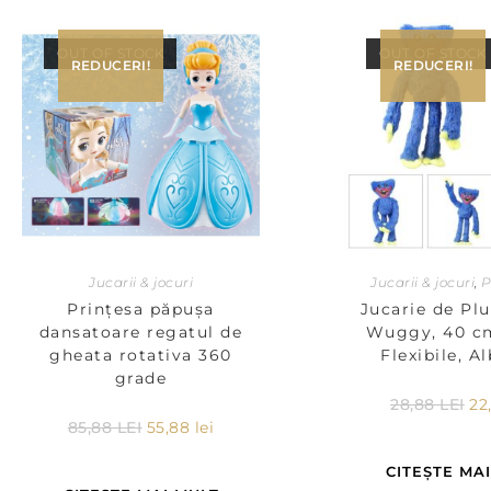
OUT OF STOCK
OUT OF STOCK
REDUCERI!
REDUCERI!
Jucarii & jocuri
Jucarii & jocuri
,
P
Prințesa păpușa
Jucarie de Pl
dansatoare regatul de
Wuggy, 40 cm
gheata rotativa 360
Flexibile, A
grade
28,88
LEI
22
85,88
LEI
55,88
lei
CITEȘTE MA