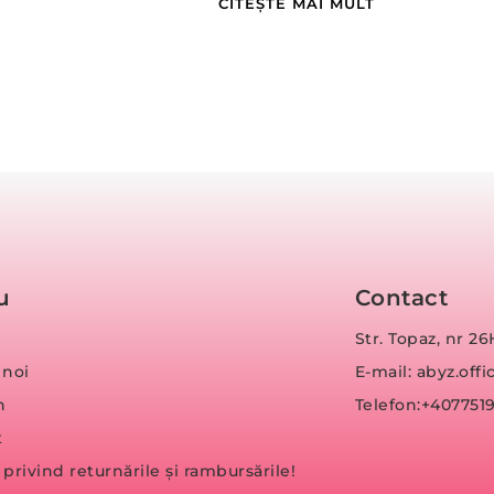
CITEȘTE MAI MULT
u
Contact
Str. Topaz, nr 26
 noi
E-mail: abyz.of
n
Telefon:+407751
t
a privind returnările și rambursările!