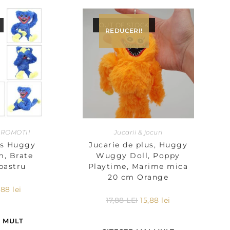
OUT OF STOCK
REDUCERI!
ROMOTII
Jucarii & jocuri
us Huggy
Jucarie de plus, Huggy
, Brate
Wuggy Doll, Poppy
lbastru
Playtime, Marime mica
20 cm Orange
,88
lei
17,88
LEI
15,88
lei
I MULT