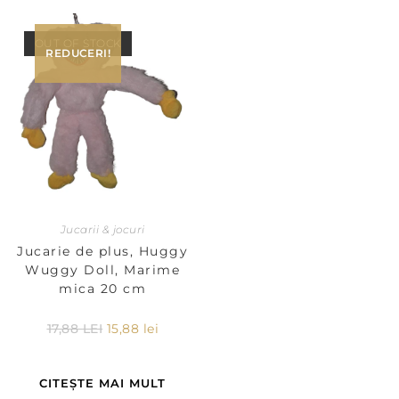
OUT OF STOCK
REDUCERI!
Jucarii & jocuri
Jucarie de plus, Huggy
Wuggy Doll, Marime
mica 20 cm
17,88
LEI
15,88
lei
CITEȘTE MAI MULT