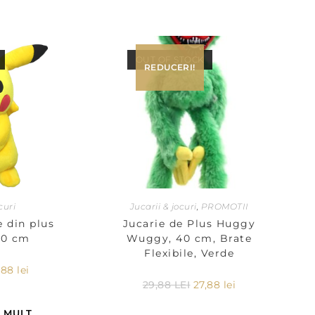
OUT OF STOCK
REDUCERI!
curi
Jucarii & jocuri
,
PROMOTII
e din plus
Jucarie de Plus Huggy
20 cm
Wuggy, 40 cm, Brate
Flexibile, Verde
,88
lei
29,88
LEI
27,88
lei
I MULT