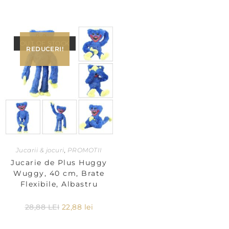
OUT OF STOCK
REDUCERI!
Jucarii & jocuri
,
PROMOTII
Jucarie de Plus Huggy
Wuggy, 40 cm, Brate
Flexibile, Albastru
28,88
LEI
22,88
lei