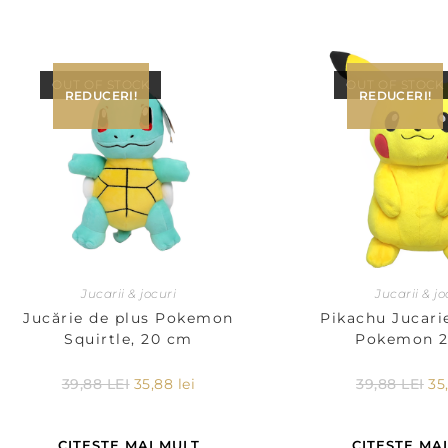
OUT OF STOCK
OUT OF STOCK
REDUCERI!
REDUCERI!
Jucarii & jocuri
Jucarii & jo
Jucărie de plus Pokemon
Pikachu Jucari
Squirtle, 20 cm
Pokemon 
39,88
LEI
35,88
lei
39,88
LEI
35
CITEȘTE MAI MULT
CITEȘTE MA