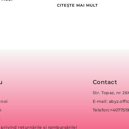
CITEȘTE MAI MULT
u
Contact
Str. Topaz, nr 26
 noi
E-mail: abyz.of
n
Telefon:+407751
t
a privind returnările și rambursările!