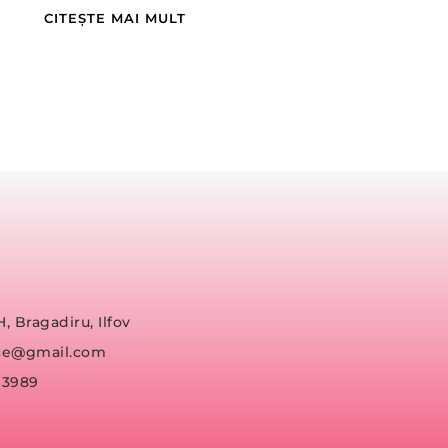
CITEȘTE MAI MULT
H, Bragadiru, Ilfov
fice@gmail.com
93989