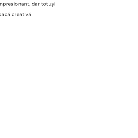
mpresionant, dar totuși
joacă creativă