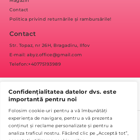
Magazin
Contact
Politica privind returnările și rambursările!
Contact
Str. Topaz, nr 26H, Bragadiru, Ilfov
E-mail: abyz.office@gmail.com
Telefon:+40775193989
Confidențialitatea datelor dvs. este
importantă pentru noi
Folosim cookie-uri pentru a vă îmbunătăți
experiența de navigare, pentru a vă prezenta
© Copyright 2023 abyz.ro
conținut și reclame personalizate și pentru a
analiza traficul nostru. Făcând clic pe „Acceptă tot”,
Politica de confidențialitate
Termeni și condiții