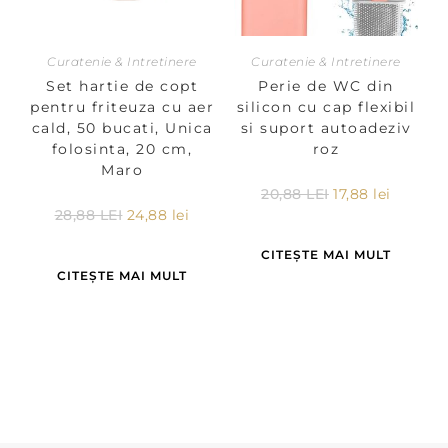
Curatenie & Intretinere
Curatenie & Intretinere
Set hartie de copt
Perie de WC din
pentru friteuza cu aer
silicon cu cap flexibil
cald, 50 bucati, Unica
si suport autoadeziv
folosinta, 20 cm,
roz
Maro
20,88
LEI
17,88
lei
28,88
LEI
24,88
lei
CITEȘTE MAI MULT
CITEȘTE MAI MULT