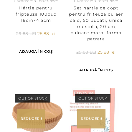
Curatenie & Intretinere
Curatenie & Intretinere
Hârtie pentru
Set hartie de copt
fripteuza 100buc
pentru friteuza cu aer
16cm×4,5cm
cald, 50 bucati, unica
folosinta, 20 cm,
culoare maro, forma
29,88
LEI
25,88
lei
patrata
ADAUGĂ ÎN COȘ
29,88
LEI
25,88
lei
ADAUGĂ ÎN COȘ
OUT OF STOCK
OUT OF STOCK
REDUCERI!
REDUCERI!