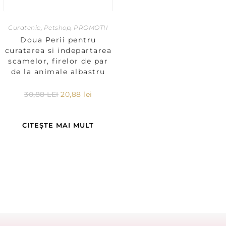
Curatenie
,
Petshop
,
PROMOTII
Doua Perii pentru
curatarea si indepartarea
scamelor, firelor de par
de la animale albastru
30,88
LEI
20,88
lei
CITEȘTE MAI MULT