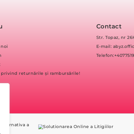
u
Contact
Str. Topaz, nr 26
 noi
E-mail: abyz.of
n
Telefon:+407751
t
a privind returnările și rambursările!
,