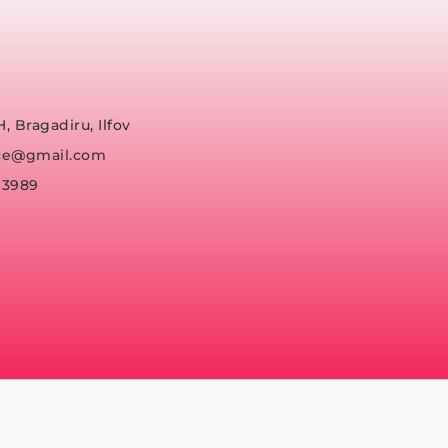
H, Bragadiru, Ilfov
fice@gmail.com
93989