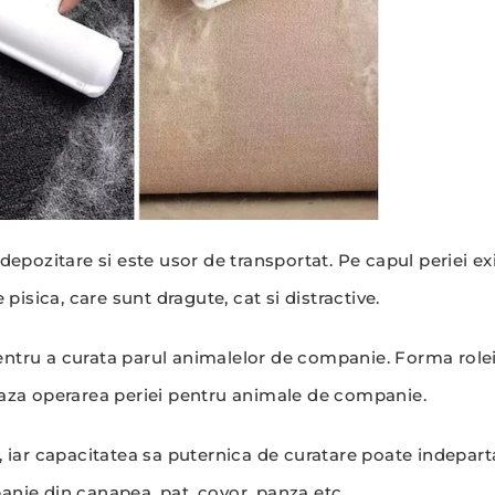
epozitare si este usor de transportat. Pe capul periei ex
pisica, care sunt dragute, cat si distractive.
 pentru a curata parul animalelor de companie. Forma role
eaza operarea periei pentru animale de companie.
e, iar capacitatea sa puternica de curatare poate indepart
nie din canapea, pat, covor, panza etc.