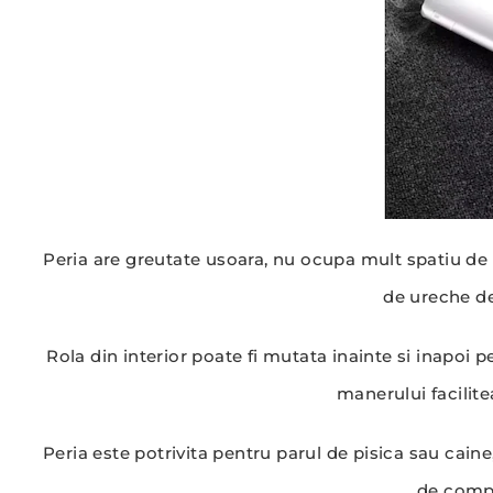
Peria are greutate usoara, nu ocupa mult spatiu de d
de ureche de 
Rola din interior poate fi mutata inainte si inapoi
manerului facilit
Peria este potrivita pentru parul de pisica sau cain
de compa