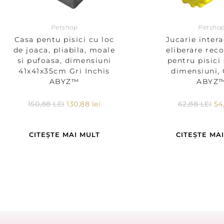
Petshop
Petsho
Casa pentu pisici cu loc
Jucarie intera
de joaca, pliabila, moale
eliberare re
si pufoasa, dimensiuni
pentru pisici 
41x41x35cm Gri Inchis
dimensiuni,
ABYZ™
ABYZ
150,88
LEI
130,88
lei
62,88
LEI
54
CITEȘTE MAI MULT
CITEȘTE MA