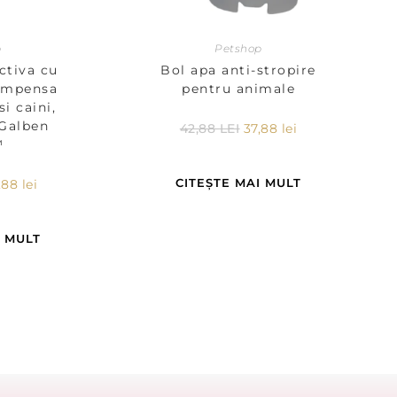
p
Petshop
ctiva cu
Bol apa anti-stropire
compensa
pentru animale
si caini,
 Galben
42,88
LEI
37,88
lei
™
CITEȘTE MAI MULT
,88
lei
I MULT