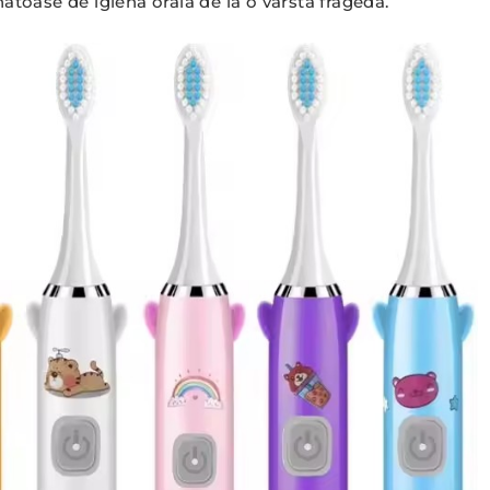
nătoase de igienă orală de la o vârstă fragedă.