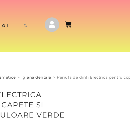
NOI
osmetice
>
Igiena dentara
>
Periuta de dinti Electrica pentru co
ELECTRICA
 CAPETE SI
CULOARE VERDE