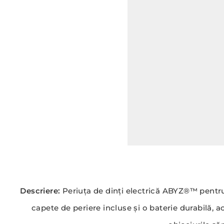
Descriere:
Periuța de dinți electrică ABYZ®™ pentru 
capete de periere incluse și o baterie durabilă, a