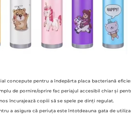
ial concepute pentru a îndepărta placa bacteriană eficie
u de pornire/oprire fac periajul accesibil chiar și pentr
os încurajează copiii să se spele pe dinți regulat.
tru a asigura că periuța este întotdeauna gata de utiliza