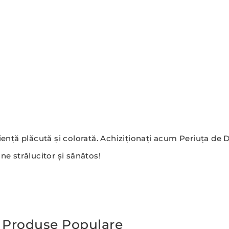
riență plăcută și colorată. Achiziționați acum Periuța de D
e strălucitor și sănătos!
Produse Populare