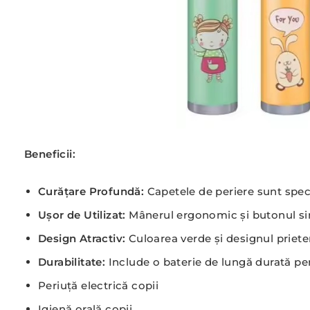
Beneficii:
Curățare Profundă:
Capetele de periere sunt spec
Ușor de Utilizat:
Mânerul ergonomic și butonul simpl
Design Atractiv:
Culoarea verde și designul prieten
Durabilitate:
Include o baterie de lungă durată pen
Periuță electrică copii
Igienă orală copii