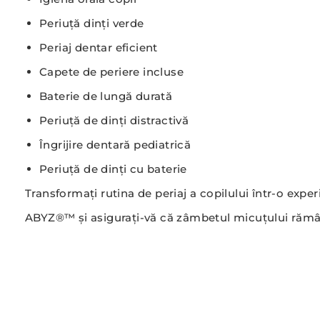
Periuță dinți verde
Periaj dentar eficient
Capete de periere incluse
Baterie de lungă durată
Periuță de dinți distractivă
Îngrijire dentară pediatrică
Periuță de dinți cu baterie
Transformați rutina de periaj a copilului într-o expe
ABYZ®™ și asigurați-vă că zâmbetul micuțului rămân