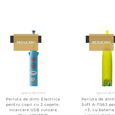
OUT OF STOCK
OUT OF STOCK
REDUCERI!
REDUCERI!
Igiena dentara
Igiena den
Periuta de dinti Electrica
Periuta de dinti
pentru copii cu 2 capete,
Soft A-11563 pe
incarcare USB culoare
+3, cu baterie