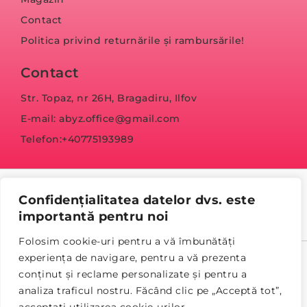
Contact
Politica privind returnările și rambursările!
Contact
Str. Topaz, nr 26H, Bragadiru, Ilfov
E-mail: abyz.office@gmail.com
Telefon:+40775193989
Confidențialitatea datelor dvs. este
importantă pentru noi
Folosim cookie-uri pentru a vă îmbunătăți
experiența de navigare, pentru a vă prezenta
© Copyright 2023 abyz.ro
conținut și reclame personalizate și pentru a
analiza traficul nostru. Făcând clic pe „Acceptă tot”,
Politica de confidențialitate
Termeni și condiții