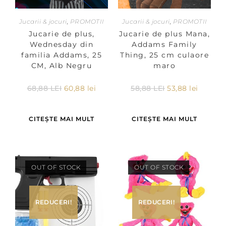
Jucarii & jocuri
,
PROMOTII
Jucarii & jocuri
,
PROMOTII
Jucarie de plus,
Jucarie de plus Mana,
Wednesday din
Addams Family
familia Addams, 25
Thing, 25 cm culaore
CM, Alb Negru
maro
68,88
LEI
60,88
lei
58,88
LEI
53,88
lei
CITEȘTE MAI MULT
CITEȘTE MAI MULT
OUT OF STOCK
OUT OF STOCK
REDUCERI!
REDUCERI!