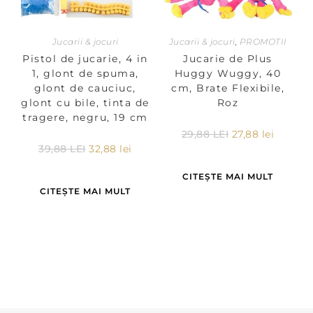
Jucarii & jocuri
Jucarii & jocuri
,
PROMOTII
Pistol de jucarie, 4 in
Jucarie de Plus
1, glont de spuma,
Huggy Wuggy, 40
glont de cauciuc,
cm, Brate Flexibile,
glont cu bile, tinta de
Roz
tragere, negru, 19 cm
29,88
LEI
27,88
lei
39,88
LEI
32,88
lei
CITEȘTE MAI MULT
CITEȘTE MAI MULT