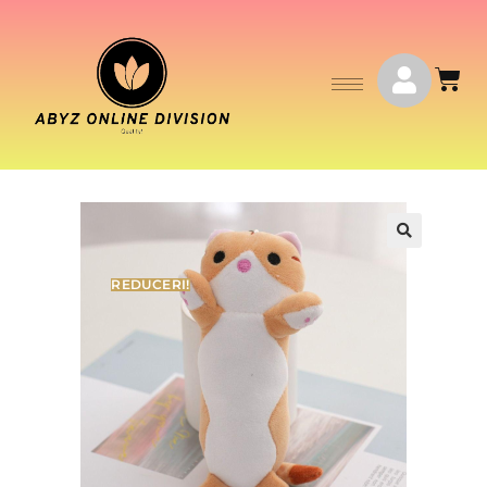
🔍
REDUCERI!