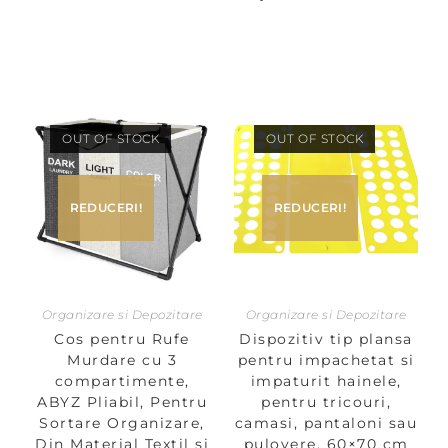
OUT OF STOCK
OUT OF STOCK
REDUCERI!
REDUCERI!
Organizare si Depozitare
Organizare si Depozitare
Cos pentru Rufe
Dispozitiv tip plansa
Murdare cu 3
pentru impachetat si
compartimente,
impaturit hainele,
ABYZ Pliabil, Pentru
pentru tricouri,
Sortare Organizare,
camasi, pantaloni sau
Din Material Textil si
pulovere, 60×70 cm