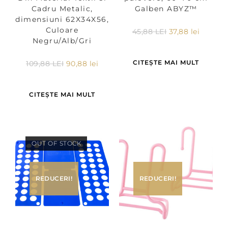
Cadru Metalic,
Galben ABYZ™
dimensiuni 62X34X56,
Culoare
45,88
LEI
37,88
lei
Negru/Alb/Gri
CITEȘTE MAI MULT
109,88
LEI
90,88
lei
CITEȘTE MAI MULT
OUT OF STOCK
REDUCERI!
REDUCERI!