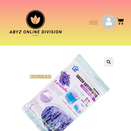
🔍
REDUCERI!