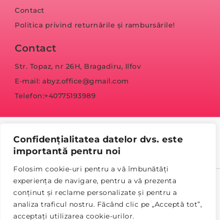
Contact
Politica privind returnările și rambursările!
Contact
Str. Topaz, nr 26H, Bragadiru, Ilfov
E-mail: abyz.office@gmail.com
Telefon:+40775193989
Confidențialitatea datelor dvs. este
importantă pentru noi
Folosim cookie-uri pentru a vă îmbunătăți
experiența de navigare, pentru a vă prezenta
© Copyright 2023 abyz.ro
conținut și reclame personalizate și pentru a
analiza traficul nostru. Făcând clic pe „Acceptă tot”,
Politica de confidențialitate
Termeni și condiții
acceptați utilizarea cookie-urilor.
Refund and Returns Policy