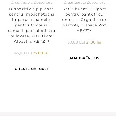
Organizare si Depozitare
Organizare si Depozitare
Dispozitiv tip plansa
Set 2 bucati, Suport
pentru impachetat si
pentru pantofi cu
impaturit hainele,
umeras, Organizator
pentru tricouri,
pantofi, culoare Roz
camasi, pantaloni sau
ABYZ™
pulovere, 60×70 cm
Albastru ABYZ™
30,88
LEI
21,88
lei
45,88
LEI
37,88
lei
ADAUGĂ ÎN COȘ
CITEȘTE MAI MULT