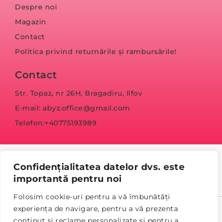
Despre noi
Magazin
Contact
Politica privind returnările și rambursările!
Contact
Str. Topaz, nr 26H, Bragadiru, Ilfov
E-mail: abyz.office@gmail.com
Telefon:+40775193989
Confidențialitatea datelor dvs. este
importantă pentru noi
Folosim cookie-uri pentru a vă îmbunătăți
experiența de navigare, pentru a vă prezenta
© Copyright 2023 abyz.ro
conținut și reclame personalizate și pentru a