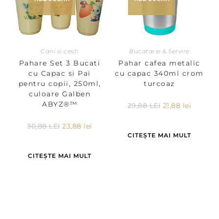
Cani si cesti
Bucatarie & Servire
Pahare Set 3 Bucati
Pahar cafea metalic
cu Capac si Pai
cu capac 340ml crom
pentru copii, 250ml,
turcoaz
culoare Galben
ABYZ®™
29,88
LEI
21,88
lei
30,88
LEI
23,88
lei
CITEȘTE MAI MULT
CITEȘTE MAI MULT