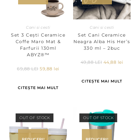
Cani si cesti
Cani si cesti
Set 3 Ceşti Ceramice
Set Cani Ceramice
Coffe Maro Mat &
Neagra Alba His Her’s
Farfurii 130ml
330 ml – 2buc
ABYZ®™
49,88
LEI
44,88
lei
69,88
LEI
59,88
lei
CITEȘTE MAI MULT
CITEȘTE MAI MULT
OUT OF STOCK
OUT OF STOCK
REDUCERI!
REDUCERI!