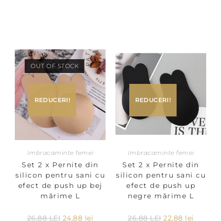
OUT OF STOCK
REDUCERI!
REDUCERI!
Imbracaminte femei
Imbracaminte femei
Set 2 x Pernite din
Set 2 x Pernite din
silicon pentru sani cu
silicon pentru sani cu
efect de push up bej
efect de push up
mărime L
negre mărime L
26,88
LEI
24,88
lei
26,88
LEI
22,88
lei