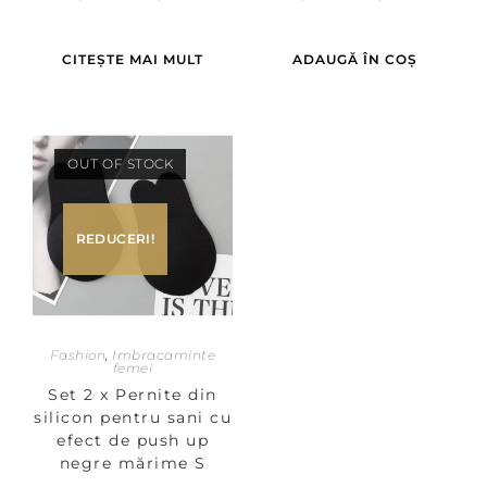
CITEȘTE MAI MULT
ADAUGĂ ÎN COȘ
OUT OF STOCK
REDUCERI!
Fashion
,
Imbracaminte
femei
Set 2 x Pernite din
silicon pentru sani cu
efect de push up
negre mărime S