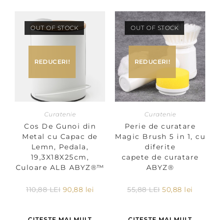
OUT OF STOCK
OUT OF STOCK
REDUCERI!
REDUCERI!
Curatenie
Curatenie
Cos De Gunoi din
Perie de curatare
Metal cu Capac de
Magic Brush 5 in 1, cu
Lemn, Pedala,
diferite
19,3X18X25cm,
capete de curatare
Culoare ALB ABYZ®™
ABYZ®
110,88
LEI
90,88
lei
55,88
LEI
50,88
lei
CITEȘTE MAI MULT
CITEȘTE MAI MULT