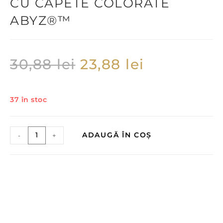
CU CAPETE COLORATE
ABYZ®™
30,88
lei
23,88
lei
37 în stoc
ADAUGĂ ÎN COȘ
-
+