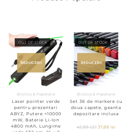
OUT OF STOCK
OUT OF STOCK
REDUCERI!
REDUCERI!
Birotica & Papetarie
Birotica & Papetarie
Laser pointer verde
Set 36 de markere cu
pentru prezentari
doua capete, geanta
ABYZ, Putere <10000
depozitare inclusa
mW, Baterie Li-Ion
4800 mAh, Lungime
42,88
LEI
37,88
lei