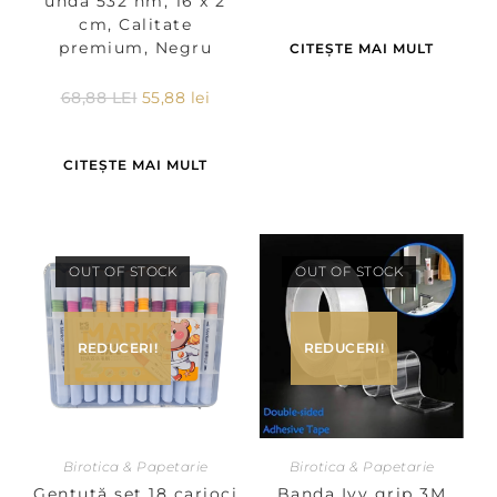
unda 532 nm, 16 x 2
cm, Calitate
premium, Negru
CITEȘTE MAI MULT
68,88
LEI
55,88
lei
CITEȘTE MAI MULT
OUT OF STOCK
OUT OF STOCK
REDUCERI!
REDUCERI!
Birotica & Papetarie
Birotica & Papetarie
Gentuță set 18 carioci
Banda Ivy grip 3M