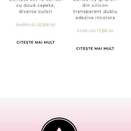
cu două capete,
din silicon
diverse culori
transparent dublu
adeziva incolora
24,88
LEI
20,88
lei
21,88
LEI
17,88
lei
CITEȘTE MAI MULT
CITEȘTE MAI MULT