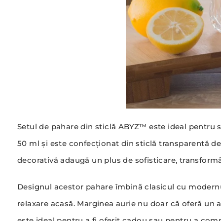
Setul de pahare din sticlă ABYZ™ este ideal pentru s
50 ml și este confecționat din sticlă transparentă de 
decorativă adaugă un plus de sofisticare, transformâ
Designul acestor pahare îmbină clasicul cu modernul
relaxare acasă. Marginea aurie nu doar că oferă un a
este ideal pentru a fi oferit cadou sau pentru a com