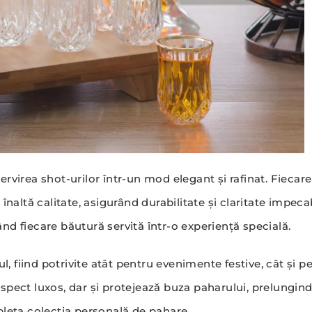
ervirea shot-urilor într-un mod elegant și rafinat. Fiecar
înaltă calitate, asigurând durabilitate și claritate impeca
nd fiecare băutură servită într-o experiență specială.
, fiind potrivite atât pentru evenimente festive, cât și
spect luxos, dar și protejează buza paharului, prelungindu
pleta colecția personală de pahare.