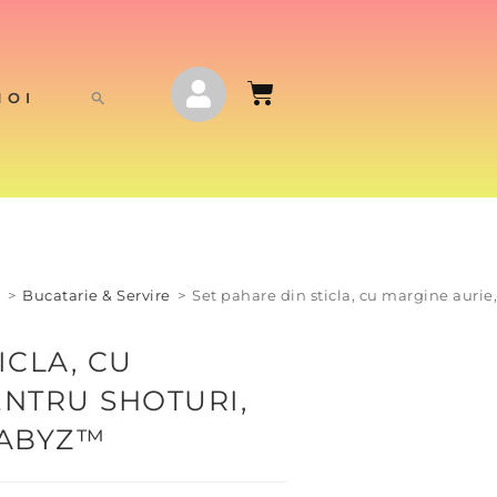
NOI
j
>
Bucatarie & Servire
>
Set pahare din sticla, cu margine aurie
ICLA, CU
ENTRU SHOTURI,
 ABYZ™