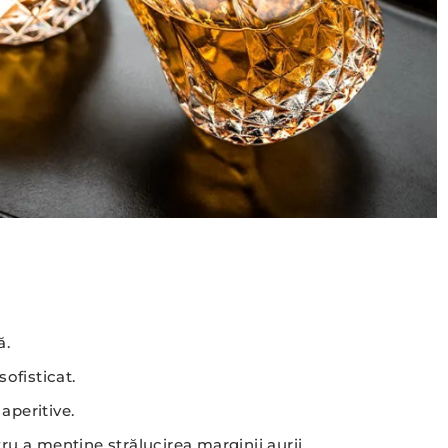
ă.
ofisticat.
 aperitive.
 a menține strălucirea marginii aurii.