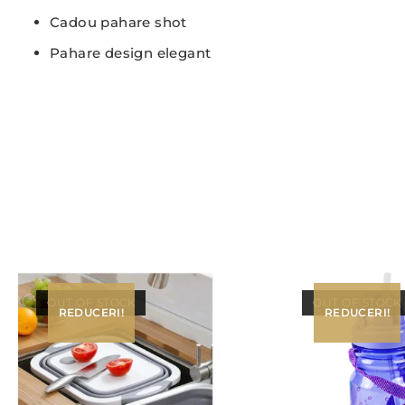
Cadou pahare shot
Pahare design elegant
OUT OF STOCK
OUT OF STOCK
REDUCERI!
REDUCERI!