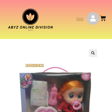
🔍
REDUCERI!