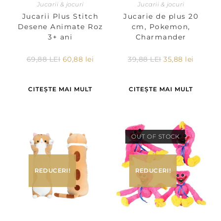
Jucarii & jocuri
Jucarii & jocuri
Jucarii Plus Stitch
Jucarie de plus 20
Desene Animate Roz
cm, Pokemon,
3+ ani
Charmander
69,88
LEI
60,88
lei
39,88
LEI
35,88
lei
CITEȘTE MAI MULT
CITEȘTE MAI MULT
OUT OF STOCK
REDUCERI!
REDUCERI!