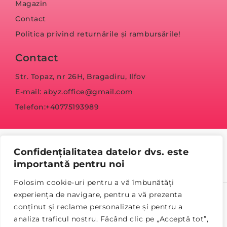
Magazin
Contact
Politica privind returnările și rambursările!
Contact
Str. Topaz, nr 26H, Bragadiru, Ilfov
E-mail: abyz.office@gmail.com
Telefon:+40775193989
Confidențialitatea datelor dvs. este
importantă pentru noi
Folosim cookie-uri pentru a vă îmbunătăți
experiența de navigare, pentru a vă prezenta
© Copyright 2023 abyz.ro
conținut și reclame personalizate și pentru a
analiza traficul nostru. Făcând clic pe „Acceptă tot”,
Politica de confidențialitate
Termeni și condiții