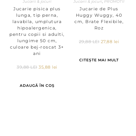
Jucarii & jocuri
Jucarii & jocuri
,
PROMOTII
Jucarie pisica plus
Jucarie de Plus
lunga, tip perna,
Huggy Wuggy, 40
lavabila, umplutura
cm, Brate Flexibile,
hipoalergenica,
Roz
pentru copii si adulti,
lungime 50 cm,
29,88
LEI
27,88
lei
culoare bej-roscat 3+
ani
CITEȘTE MAI MULT
39,88
LEI
35,88
lei
ADAUGĂ ÎN COȘ