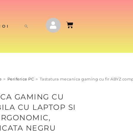
NOI
e
>
Periferice PC
>
Tastatura mecanica gaming cu fir ABYZ compa
ICA GAMING CU
ILA CU LAPTOP SI
ERGONOMIC,
ICATA NEGRU