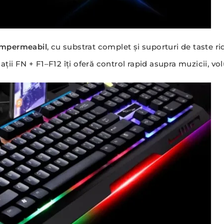
impermeabil
, cu substrat complet și suporturi de taste r
ii FN + F1–F12 îți oferă control rapid asupra muzicii, volu