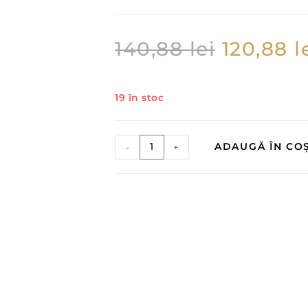
140,88
lei
120,88
l
19 în stoc
ADAUGĂ ÎN CO
-
+